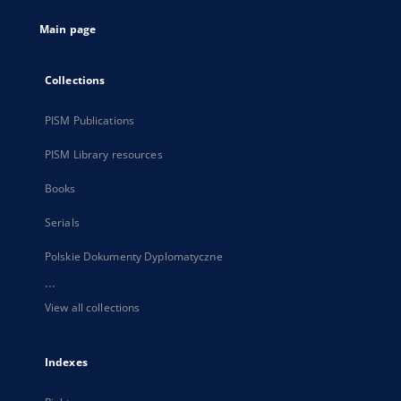
tab
Main page
Collections
PISM Publications
PISM Library resources
Books
Serials
Polskie Dokumenty Dyplomatyczne
...
View all collections
Indexes