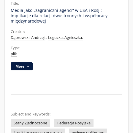
Title:
Media jako „zagraniczni agenci” w USA i Rosji:
implikacje dla relacji dwustronnych i współpracy
międzynarodowej
Creator:
Dąbrowski, Andrzej.
;
Legucka, Agnieszka.
Type:
plik
More
Subject and keywords:
Stany Zjednoczone
Federacja Rosyjska
środki masowego przekazu
wpływy polityczne