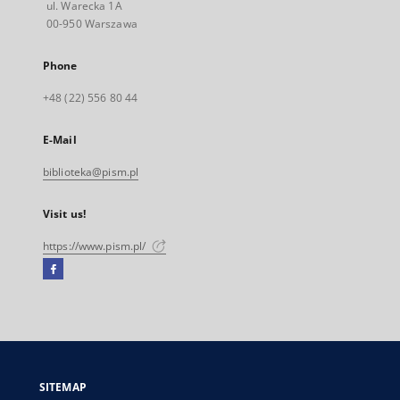
ul. Warecka 1A
00-950 Warszawa
Phone
+48 (22) 556 80 44
E-Mail
biblioteka@pism.pl
Visit us!
https://www.pism.pl/
Facebook
External
link,
will
open
in
a
SITEMAP
new