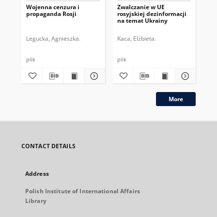
Wojenna cenzura i
Zwalczanie w UE
Pr
propaganda Rosji
rosyjskiej dezinformacji
pr
na temat Ukrainy
202
Legucka, Agnieszka.
Kaca, Elżbieta.
Pio
plik
plik
plik
More
CONTACT DETAILS
Address
Polish Institute of International Affairs
Library