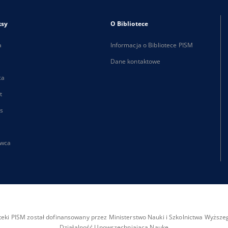
ksy
O Bibliotece
a
Informacja o Bibliotece PISM
Dane kontaktowe
ca
t
s
wca
ioteki PISM został dofinansowany przez Ministerstwo Nauki i Szkolnictwa Wyżs
Działalność Upowszechniająca Naukę