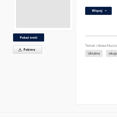
Więcej
Pokaż treść
Temat i słowa klucz
Pobierz
Ukraina
okup