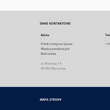
DANE KONTAKTOWE
Adres
Tel
Polski Instytut Spraw
+48
Międzynarodowych
Biblioteka
ul. Warecka 1A
00-950 Warszawa
MAPA STRONY