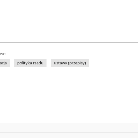
owe:
acja
polityka rządu
ustawy (przepisy)