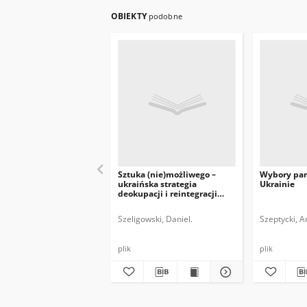
OBIEKTY
podobne
Sztuka (nie)możliwego –
Wybory par
ukraińska strategia
Ukrainie
deokupacji i reintegracji
Krymu
Szeligowski, Daniel.
Szeptycki, A
plik
plik