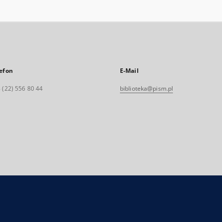
efon
E-Mail
 (22) 556 80 44
biblioteka@pism.pl