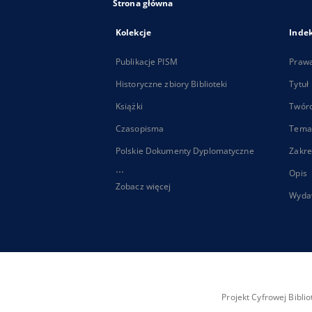
Strona główna
Kolekcje
Inde
Publikacje PISM
Praw
Historyczne zbiory Biblioteki
Tytuł
Książki
Twór
Czasopisma
Tema
Polskie Dokumenty Dyplomatyczne
Zakre
...
Opis
Zobacz więcej
Wyda
Projekt Cyfrowej Bibl