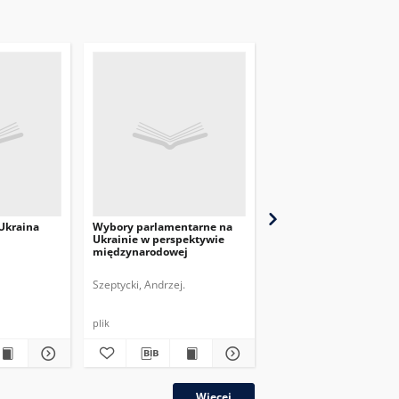
Ukraina
Wybory parlamentarne na
Secesja Krymu –
Ukrainie w perspektywie
konsekwencje dla Ukra
międzynarodowej
Rosji i Europy
Szeptycki, Andrzej.
Kościński, Piotr.
Zasztow
plik
plik
Więcej