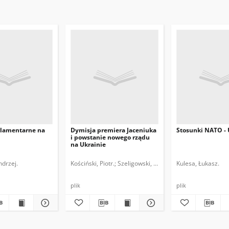
lamentarne na
Dymisja premiera Jaceniuka
Stosunki NATO - 
i powstanie nowego rządu
na Ukrainie
ndrzej.
Kościński, Piotr.
Szeligowski, Daniel.
Kulesa, Łukasz.
plik
plik