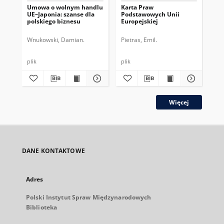
Umowa o wolnym handlu
Karta Praw
Wz
UE–Japonia: szanse dla
Podstawowych Unii
Ch
polskiego biznesu
Europejskiej
po
Wnukowski, Damian.
Pietras, Emil.
Szc
plik
plik
plik
Więcej
DANE KONTAKTOWE
Adres
Polski Instytut Spraw Międzynarodowych
Biblioteka