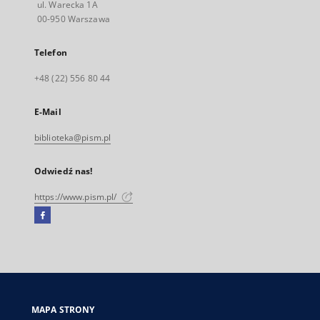
ul. Warecka 1A
00-950 Warszawa
Telefon
+48 (22) 556 80 44
E-Mail
biblioteka@pism.pl
Odwiedź nas!
https://www.pism.pl/
Facebook
Link
zewnętrzny,
otworzy
się
w
nowej
MAPA STRONY
karcie