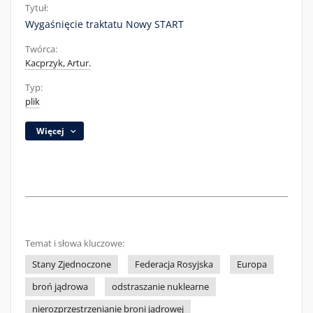
Tytuł:
Wygaśnięcie traktatu Nowy START
Twórca:
Kacprzyk, Artur.
Typ:
plik
Więcej
Temat i słowa kluczowe:
Stany Zjednoczone
Federacja Rosyjska
Europa
broń jądrowa
odstraszanie nuklearne
nierozprzestrzenianie broni jądrowej