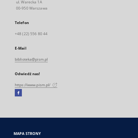
ul. Warecka 1A
00-950 Warszawa
Telefon
+48 (22) 556 80 44
E-Mail
biblioteka@pism.pl
Odwiedź nas!
https://www.pism.pl/
Facebook
Link
zewnętrzny,
otworzy
się
w
nowej
MAPA STRONY
karcie