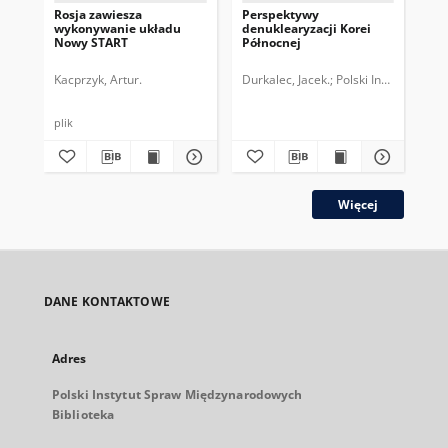
Rosja zawiesza
Perspektywy
Tre
wykonywanie układu
denuklearyzacji Korei
os
Nowy START
Północnej
po
nu
Ir
Kacprzyk, Artur.
Durkalec, Jacek.
Polski Instytut Spr
Pio
plik
plik
Więcej
DANE KONTAKTOWE
Adres
Polski Instytut Spraw Międzynarodowych
Biblioteka