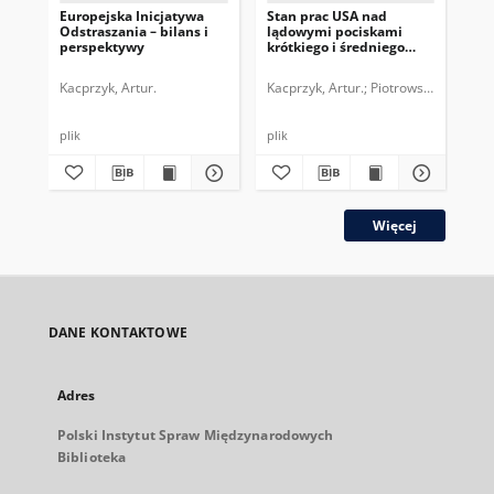
Europejska Inicjatywa
Stan prac USA nad
Bli
Odstraszania – bilans i
lądowymi pociskami
Uni
perspektywy
krótkiego i średniego
rad
zasięgu
Al
Kacprzyk, Artur.
Kacprzyk, Artur.
Piotrowski, Marcin A
Jas
plik
plik
plik
Więcej
DANE KONTAKTOWE
Adres
Polski Instytut Spraw Międzynarodowych
Biblioteka