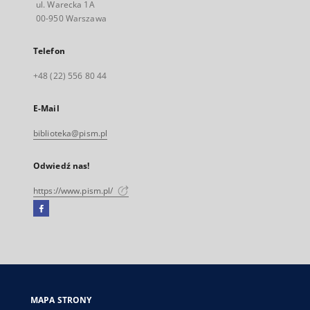
ul. Warecka 1A
00-950 Warszawa
Telefon
+48 (22) 556 80 44
E-Mail
biblioteka@pism.pl
Odwiedź nas!
https://www.pism.pl/
Facebook
Link
zewnętrzny,
otworzy
się
w
nowej
MAPA STRONY
karcie