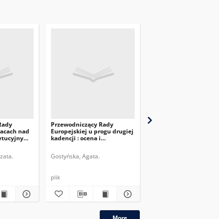
Rady
Przewodniczący Rady
Konsekwencje wyboru
racach nad
Europejskiej u progu drugiej
Charles’a Michela na
ytucyjnym
kadencji : ocena i
przewodniczącego Rad
perspektywy
Europejskiej
zata.
Gostyńska, Agata.
Szczepanik, Melchior.
plik
plik
More