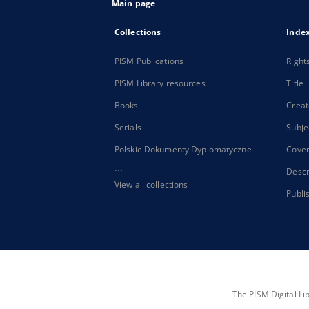
Main page
Collections
Inde
PISM Publications
Right
PISM Library resources
Title
Books
Creat
Serials
Subje
Polskie Dokumenty Dyplomatyczne
Cove
...
Descr
View all collections
Publi
The PISM Digital Li