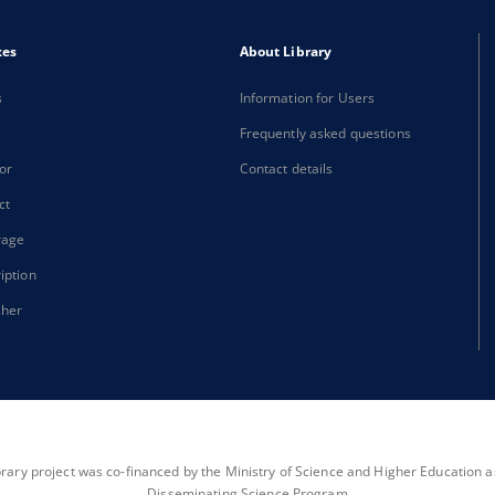
xes
About Library
s
Information for Users
Frequently asked questions
or
Contact details
ct
rage
iption
sher
brary project was co-financed by the Ministry of Science and Higher Education as 
Disseminating Science Program