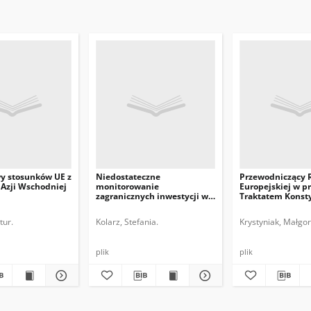
y stosunków UE z
Niedostateczne
Przewodniczący 
Azji Wschodniej
monitorowanie
Europejskiej w p
zagranicznych inwestycji w
Traktatem Konst
UE
UE
tur.
Kolarz, Stefania.
Krystyniak, Małgor
plik
plik