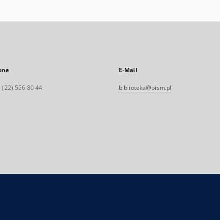
one
E-Mail
 (22) 556 80 44
biblioteka@pism.pl