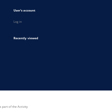
User's account
Log in
Recently viewed
part of the Activity