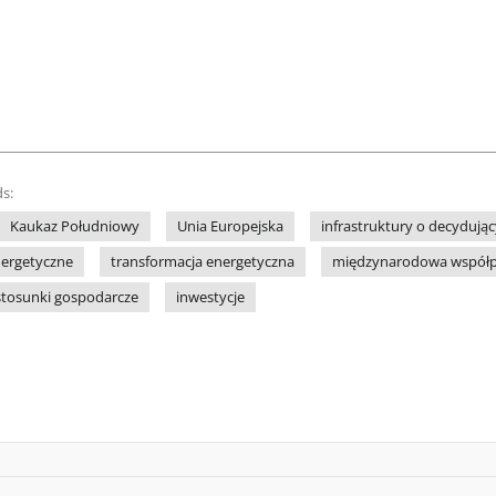
s:
Kaukaz Południowy
Unia Europejska
infrastruktury o decydują
nergetyczne
transformacja energetyczna
międzynarodowa współp
tosunki gospodarcze
inwestycje