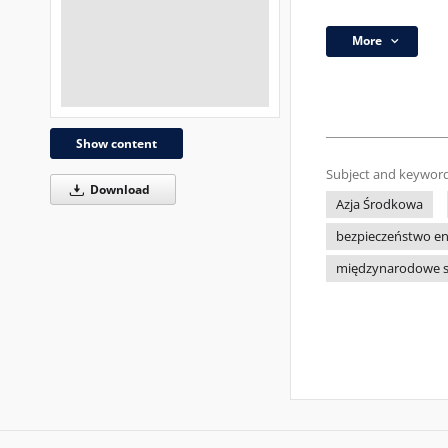
More
Show content
Subject and keyword
Download
Azja Środkowa
bezpieczeństwo e
międzynarodowe s