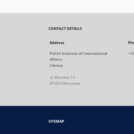
CONTACT DETAILS
Address
Ph
Polish Institute of International
+48
Affairs
Library
ul. Warecka 1A
00-950 Warszawa
SITEMAP