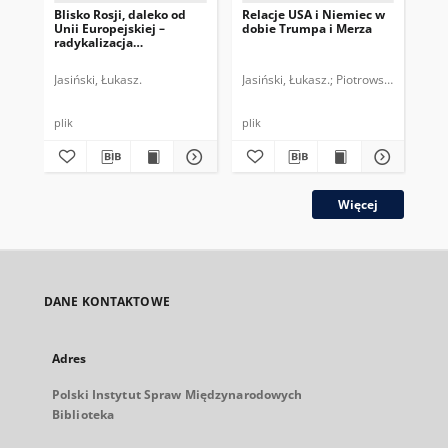
Blisko Rosji, daleko od
Relacje USA i Niemiec w
St
Unii Europejskiej –
dobie Trumpa i Merza
ros
radykalizacja
Ukr
Alternatywy dla Niemiec
de
Jasiński, Łukasz.
Jasiński, Łukasz.
Piotrowski, Mateusz
Jas
plik
plik
plik
Więcej
DANE KONTAKTOWE
Adres
Polski Instytut Spraw Międzynarodowych
Biblioteka