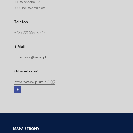
ul. Warecka 1A
00-950 Warszawa
Telefon
+48 (22) 556 80 44
E-Mail
biblioteka@pism.pl
Odwiedź nas!
https://www.pism.pl/
Facebook
Link
zewnętrzny,
otworzy
się
w
nowej
MAPA STRONY
karcie