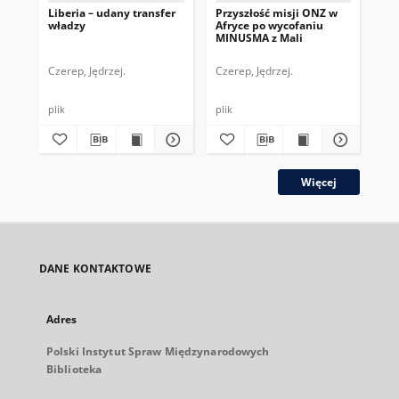
Liberia – udany transfer
Przyszłość misji ONZ w
Do
władzy
Afryce po wycofaniu
spr
MINUSMA z Mali
pr
do
dzi
Czerep, Jędrzej.
Czerep, Jędrzej.
Gór
plik
plik
plik
Więcej
DANE KONTAKTOWE
Adres
Polski Instytut Spraw Międzynarodowych
Biblioteka