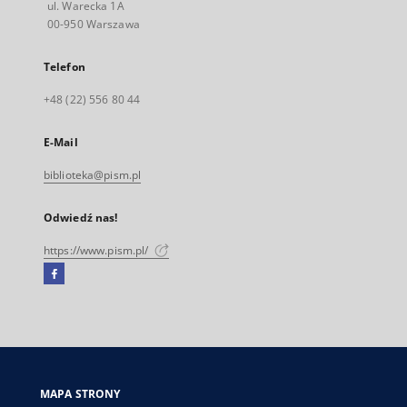
ul. Warecka 1A
00-950 Warszawa
Telefon
+48 (22) 556 80 44
E-Mail
biblioteka@pism.pl
Odwiedź nas!
https://www.pism.pl/
Facebook
Link
zewnętrzny,
otworzy
się
w
nowej
MAPA STRONY
karcie