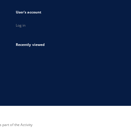
User's account
Log in
Recently viewed
part of the Activity