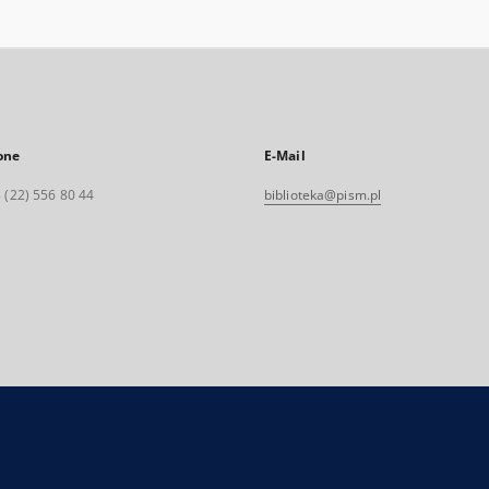
one
E-Mail
 (22) 556 80 44
biblioteka@pism.pl