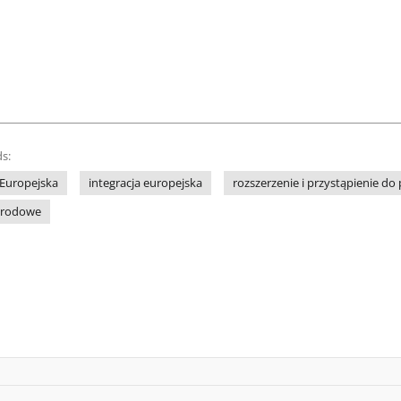
s:
 Europejska
integracja europejska
rozszerzenie i przystąpienie 
arodowe