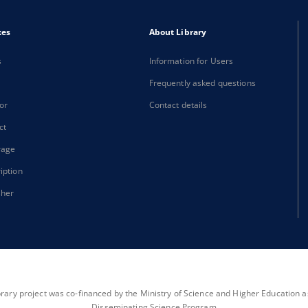
xes
About Library
s
Information for Users
Frequently asked questions
or
Contact details
ct
rage
iption
sher
brary project was co-financed by the Ministry of Science and Higher Education as 
Disseminating Science Program