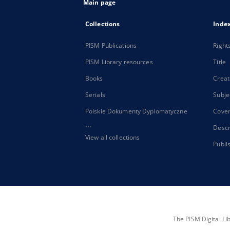
Main page
Collections
Inde
PISM Publications
Right
PISM Library resources
Title
Books
Creat
Serials
Subje
Polskie Dokumenty Dyplomatyczne
Cove
...
Descr
View all collections
Publi
The PISM Digital Li