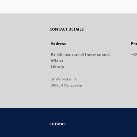
CONTACT DETAILS
Address
Ph
Polish Institute of International
+48
Affairs
Library
ul. Warecka 1A
00-950 Warszawa
SITEMAP