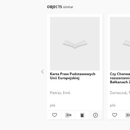
OBJECTS
similar
Karta Praw Podstawowych
Czy Chorwa
Unii Europejskiej
rozszerzeni
Bałkanach 
Pietras, Emil.
Żornaczuk, 
plik
plik