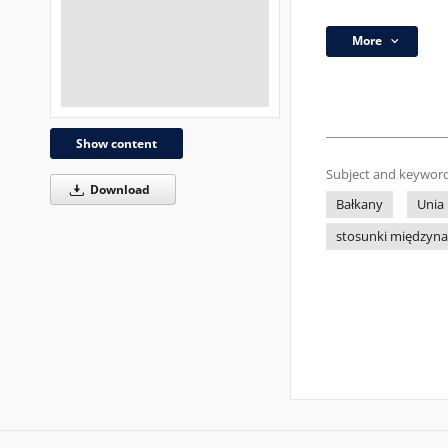
More
Show content
Subject and keyword
Download
Bałkany
Unia
stosunki międzyn