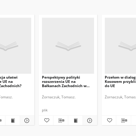
cja ułatwi
Perspektywy polityki
Przełom w dialog
e UE na
rozszerzenia UE na
Kosowem przybli
Zachodnich?
Bałkanach Zachodnich w
do UE
2013 r.
Tomasz.
Żornaczuk, Tomasz.
Żornaczuk, Tomas
plik