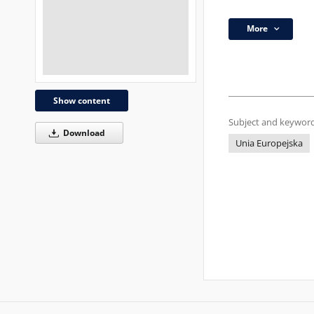
More
Show content
Subject and keyword
Download
Unia Europejska