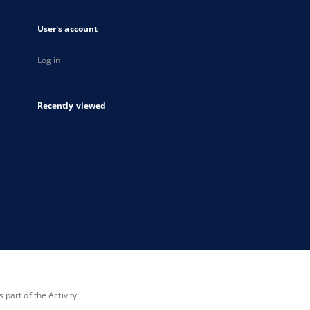
User's account
Log in
Recently viewed
part of the Activity