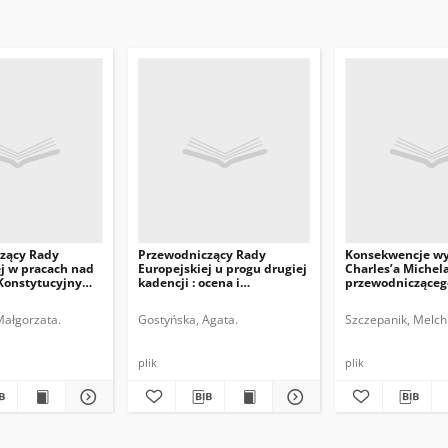
zący Rady
Przewodniczący Rady
Konsekwencje w
j w pracach nad
Europejskiej u progu drugiej
Charles’a Michel
Konstytucyjnym
kadencji : ocena i
przewodnicząceg
perspektywy
Europejskiej
Małgorzata.
Gostyńska, Agata.
Szczepanik, Melchi
plik
plik