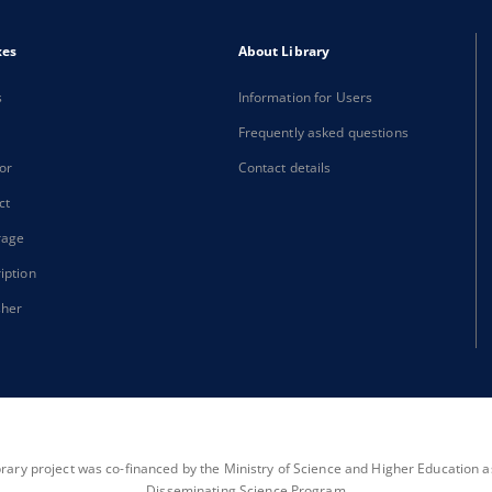
xes
About Library
s
Information for Users
Frequently asked questions
or
Contact details
ct
rage
iption
sher
brary project was co-financed by the Ministry of Science and Higher Education as 
Disseminating Science Program