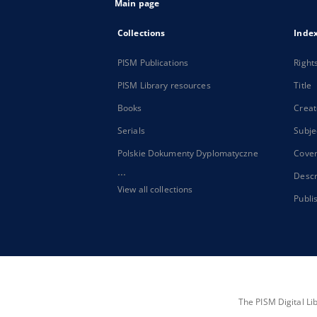
Main page
Collections
Inde
PISM Publications
Right
PISM Library resources
Title
Books
Creat
Serials
Subje
Polskie Dokumenty Dyplomatyczne
Cove
...
Descr
View all collections
Publi
The PISM Digital Li