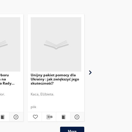
yboru
Unijny pakiet pomocy dla
Konferencja o przyszło
a na
Ukrainy : jak zwiększyć jego
Europy – nowy rozdział
o Rady
skuteczność?
dyskusji o reformie UE
or.
Kaca, Elżbieta.
Szczepanik, Melchior.
S
plik
plik
More