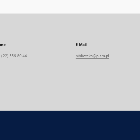
one
E-Mail
 (22) 556 80 44
biblioteka@pism.pl