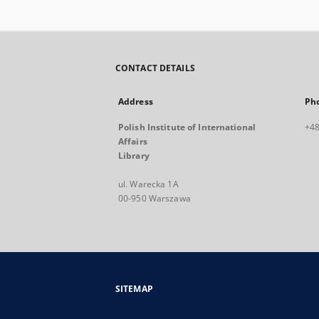
CONTACT DETAILS
Address
Ph
Polish Institute of International
+48
Affairs
Library
ul. Warecka 1A
00-950 Warszawa
SITEMAP