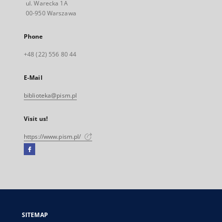
ul. Warecka 1A
00-950 Warszawa
Phone
+48 (22) 556 80 44
E-Mail
biblioteka@pism.pl
Visit us!
https://www.pism.pl/
Facebook
External
link,
will
open
in
a
SITEMAP
new