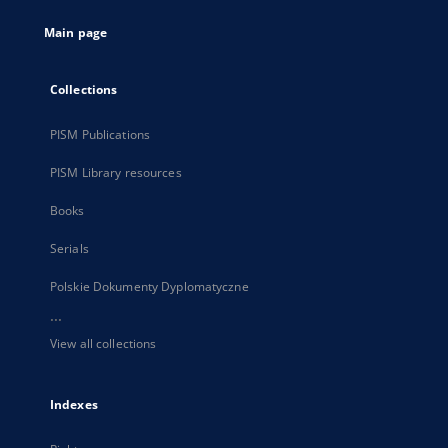
tab
Main page
Collections
PISM Publications
PISM Library resources
Books
Serials
Polskie Dokumenty Dyplomatyczne
...
View all collections
Indexes