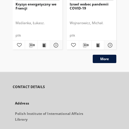
Kryzys energetyczny we
Izrael wobec pandemii
Izr
Francji
COVID-19
wo
Maślanka, Łukasz.
Wojnarowicz, Michał.
Woj
plik
plik
plik
More
CONTACT DETAILS
Address
Polish Institute of International Affairs
Library