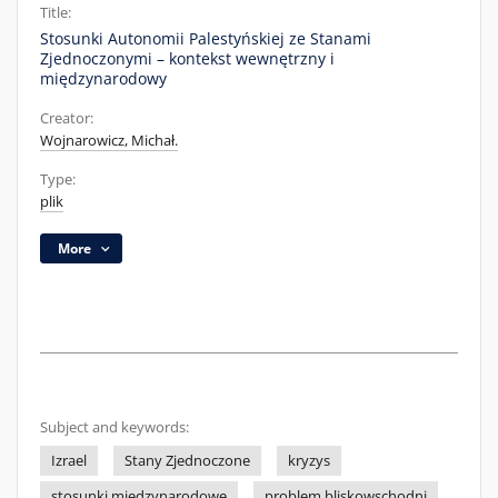
Title:
Stosunki Autonomii Palestyńskiej ze Stanami
Zjednoczonymi – kontekst wewnętrzny i
międzynarodowy
Creator:
Wojnarowicz, Michał.
Type:
plik
More
Subject and keywords:
Izrael
Stany Zjednoczone
kryzys
stosunki międzynarodowe
problem bliskowschodni