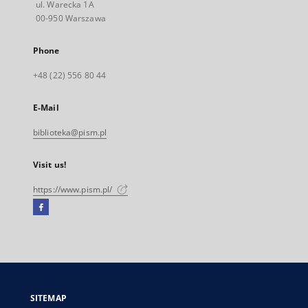
ul. Warecka 1A
00-950 Warszawa
Phone
+48 (22) 556 80 44
E-Mail
biblioteka@pism.pl
Visit us!
https://www.pism.pl/
Facebook
External
link,
will
open
in
a
SITEMAP
new