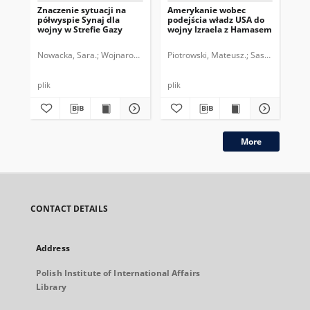
Znaczenie sytuacji na
Amerykanie wobec
Pol
półwyspie Synaj dla
podejścia władz USA do
Iz
wojny w Strefie Gazy
wojny Izraela z Hamasem
wo
Nowacka, Sara.
Wojnarowicz, Michał.
Piotrowski, Mateusz.
Sasnal, Patrycja
Woj
plik
plik
plik
More
CONTACT DETAILS
Address
Polish Institute of International Affairs
Library