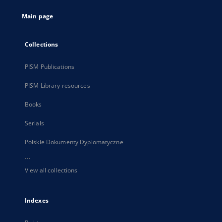
tab
Main page
Collections
PISM Publications
PISM Library resources
Books
Serials
Polskie Dokumenty Dyplomatyczne
...
View all collections
Indexes