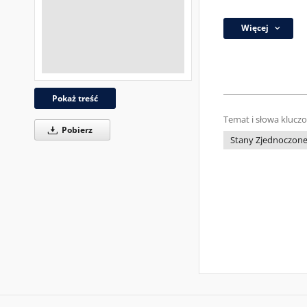
Więcej
Pokaż treść
Temat i słowa klucz
Pobierz
Stany Zjednoczon