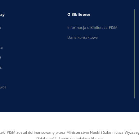
ksy
O Bibliotece
a
Informacja o Bibliotece PISM
Dane kontaktowe
ca
t
s
wca
ioteki PISM został dofinansowany przez Ministerstwo Nauki i Szkolnictwa Wyżs
Działalność Upowszechniająca Naukę