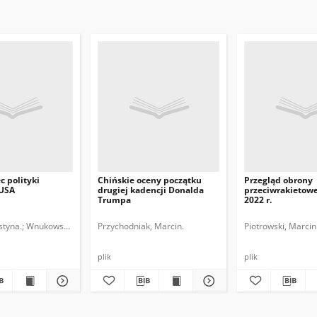
 polityki
Chińskie oceny początku
Przegląd obrony
 USA
drugiej kadencji Donalda
przeciwrakietow
Trumpa
2022 r.
styna.
Wnukowski, Damian.
Przychodniak, Marcin.
Piotrowski, Marcin
plik
plik