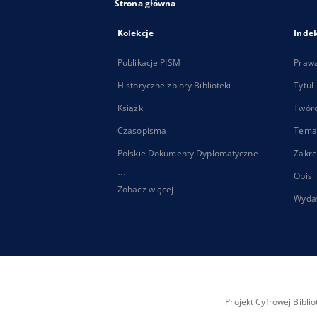
Strona główna
Kolekcje
Inde
Publikacje PISM
Praw
Historyczne zbiory Biblioteki
Tytuł
Książki
Twór
Czasopisma
Tema
Polskie Dokumenty Dyplomatyczne
Zakre
...
Opis
Zobacz więcej
Wyda
Projekt Cyfrowej Bibl