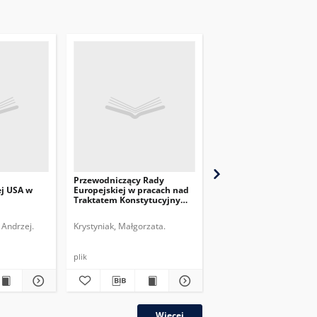
Przewodniczący Rady
Przewodniczący Rady
ej USA w
Europejskiej w pracach nad
Europejskiej u progu d
Traktatem Konstytucyjnym
kadencji : ocena i
UE
perspektywy
 Andrzej.
Krystyniak, Małgorzata.
Gostyńska, Agata.
plik
plik
Więcej