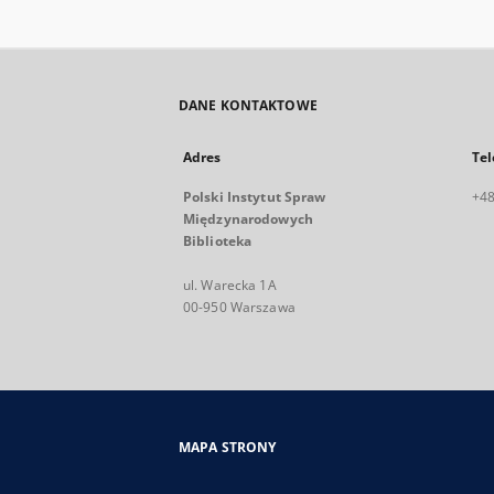
DANE KONTAKTOWE
Adres
Tel
Polski Instytut Spraw
+48
Międzynarodowych
Biblioteka
ul. Warecka 1A
00-950 Warszawa
MAPA STRONY