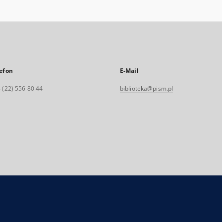
efon
E-Mail
 (22) 556 80 44
biblioteka@pism.pl