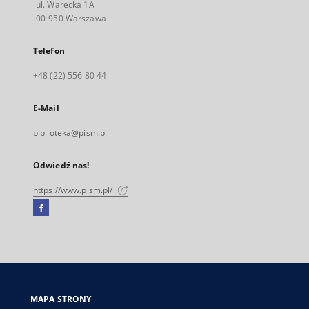
ul. Warecka 1A
00-950 Warszawa
Telefon
+48 (22) 556 80 44
E-Mail
biblioteka@pism.pl
Odwiedź nas!
https://www.pism.pl/
Facebook
Link
zewnętrzny,
otworzy
się
w
nowej
MAPA STRONY
karcie