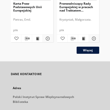
Karta Praw
Przewodniczący Rady
Pr
Podstawowych Unii
Europejskiej w pracach
Eur
Europejskiej
nad Traktatem
dru
Konstytucyjnym UE
pe
Pietras, Emil.
Krystyniak, Małgorzata.
Gos
plik
plik
plik
Więcej
DANE KONTAKTOWE
Adres
Polski Instytut Spraw Międzynarodowych
Biblioteka