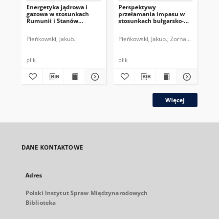
Energetyka jądrowa i
Perspektywy
Pe
gazowa w stosunkach
przełamania impasu w
UE 
Rumunii i Stanów
stosunkach bułgarsko-
Ws
Zjednoczonych
macedońskich
Pieńkowski, Jakub.
Pieńkowski, Jakub.
Żornaczuk, Tomas
Gra
plik
plik
plik
Więcej
DANE KONTAKTOWE
Adres
Polski Instytut Spraw Międzynarodowych
Biblioteka