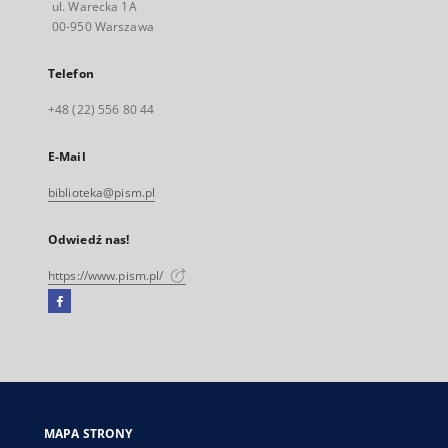
ul. Warecka 1A
00-950 Warszawa
Telefon
+48 (22) 556 80 44
E-Mail
biblioteka@pism.pl
Odwiedź nas!
https://www.pism.pl/
Facebook
Link
zewnętrzny,
otworzy
się
w
nowej
MAPA STRONY
karcie