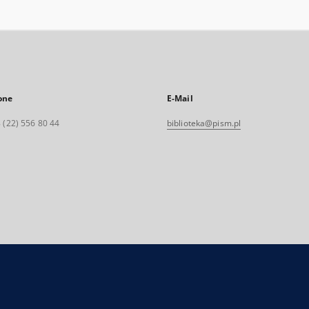
one
E-Mail
 (22) 556 80 44
biblioteka@pism.pl