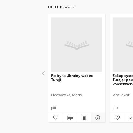
OBJECTS
similar
Polityka Ukrainy wobec
Zakup syst
Turcji
Turcję : pe
konsekwen
Piechowska, Maria.
Wasilewski, 
plik
plik