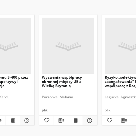
emu S-400 przez
Wyzwania współpracy
Ryzyko „selekty
rspektywy i
obronnej między UE a
zaangażowania” 
cje
Wielką Brytanią
współpracę z Ros
Karol.
Parzonka, Melania.
Legucka, Agnieszk
plik
plik