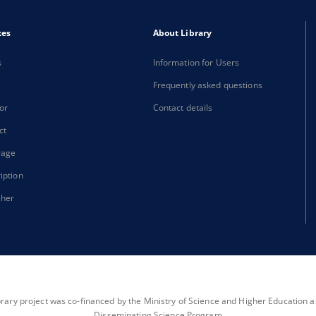
xes
About Library
s
Information for Users
Frequently asked questions
or
Contact details
ct
rage
iption
sher
brary project was co-financed by the Ministry of Science and Higher Education as 
Disseminating Science Program