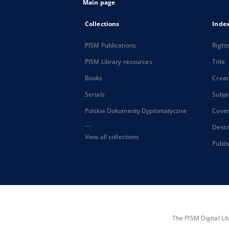
Main page
Collections
Inde
PISM Publications
Right
PISM Library resources
Title
Books
Creat
Serials
Subje
Polskie Dokumenty Dyplomatyczne
Cove
...
Descr
View all collections
Publi
The PISM Digital Li