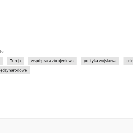
s:
Turcja
współpraca zbrojeniowa
polityka wojskowa
cel
iędzynarodowe