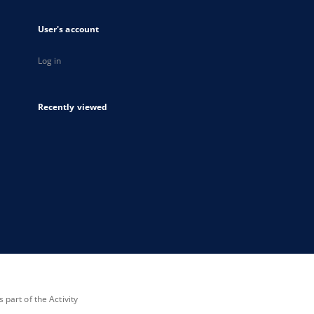
User's account
Log in
Recently viewed
part of the Activity