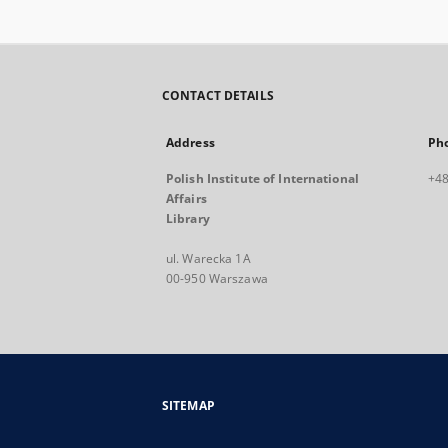
CONTACT DETAILS
Address
Ph
Polish Institute of International
+48
Affairs
Library
ul. Warecka 1A
00-950 Warszawa
SITEMAP