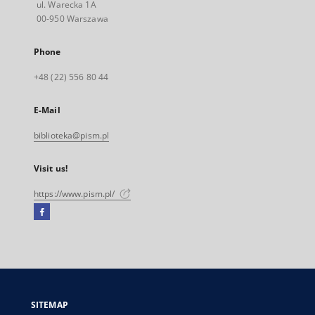
ul. Warecka 1A
00-950 Warszawa
Phone
+48 (22) 556 80 44
E-Mail
biblioteka@pism.pl
Visit us!
https://www.pism.pl/
Facebook
External
link,
will
open
in
a
SITEMAP
new