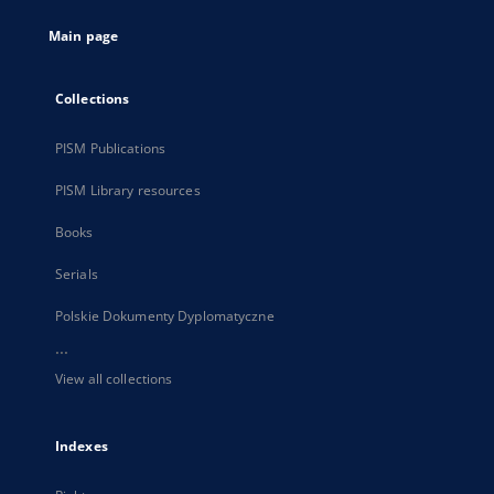
tab
Main page
Collections
PISM Publications
PISM Library resources
Books
Serials
Polskie Dokumenty Dyplomatyczne
...
View all collections
Indexes