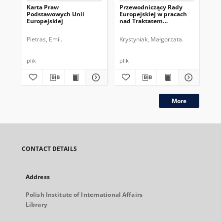
Karta Praw
Przewodniczący Rady
Pr
Podstawowych Unii
Europejskiej w pracach
Eur
Europejskiej
nad Traktatem
dru
Konstytucyjnym UE
pe
Pietras, Emil.
Krystyniak, Małgorzata.
Gos
plik
plik
plik
More
CONTACT DETAILS
Address
Polish Institute of International Affairs
Library