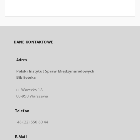
DANE KONTAKTOWE
Adres
Polski Instytut Spraw Międzynarodowych
Biblioteka
ul. Warecka 1A
00-950 Warszawa
Telefon
+48 (22) 556 80 44
E-Mail