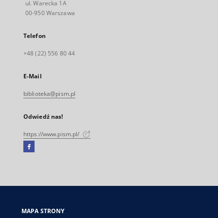
ul. Warecka 1A
00-950 Warszawa
Telefon
+48 (22) 556 80 44
E-Mail
biblioteka@pism.pl
Odwiedź nas!
https://www.pism.pl/
Facebook
Link
zewnętrzny,
otworzy
się
w
nowej
MAPA STRONY
karcie