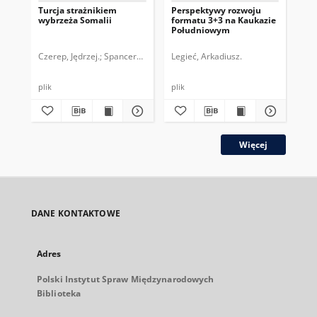
Turcja strażnikiem
Perspektywy rozwoju
Tu
wybrzeża Somalii
formatu 3+3 na Kaukazie
Syr
Południowym
Czerep, Jędrzej.
Spancerska, Aleksandra Maria.
Legieć, Arkadiusz.
Kuj
plik
plik
Więcej
DANE KONTAKTOWE
Adres
Polski Instytut Spraw Międzynarodowych
Biblioteka