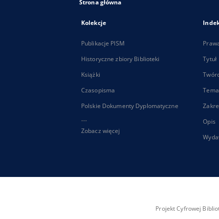
Strona główna
Kolekcje
Inde
Publikacje PISM
Praw
Historyczne zbiory Biblioteki
Tytuł
Książki
Twór
Czasopisma
Tema
Polskie Dokumenty Dyplomatyczne
Zakre
...
Opis
Zobacz więcej
Wyda
Projekt Cyfrowej Bibl