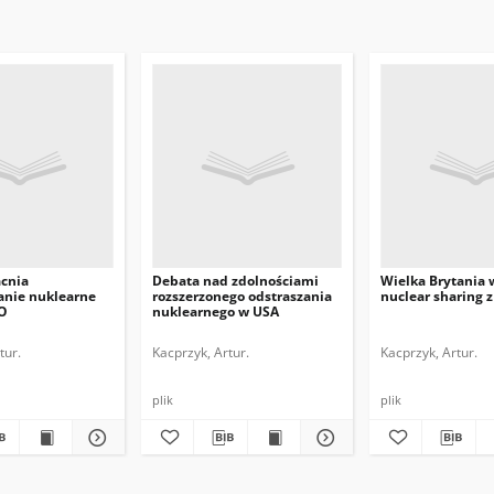
cnia
Debata nad zdolnościami
Wielka Brytania 
anie nuklearne
rozszerzonego odstraszania
nuclear sharing 
O
nuklearnego w USA
tur.
Kacprzyk, Artur.
Kacprzyk, Artur.
plik
plik