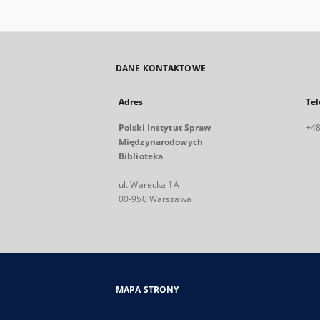
DANE KONTAKTOWE
Adres
Tel
Polski Instytut Spraw
+48
Międzynarodowych
Biblioteka
ul. Warecka 1A
00-950 Warszawa
MAPA STRONY