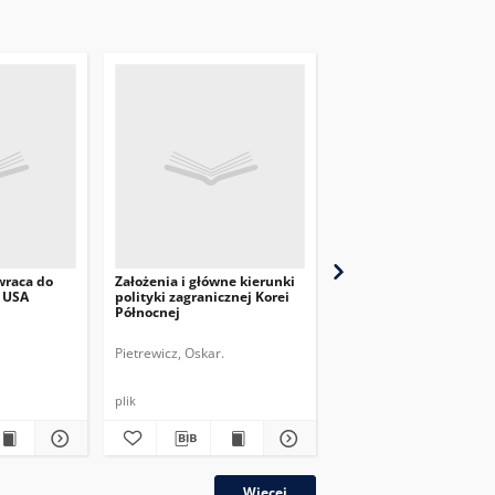
wraca do
Założenia i główne kierunki
Rosja zawiesza
z USA
polityki zagranicznej Korei
wykonywanie układu 
Północnej
START
Pietrewicz, Oskar.
Kacprzyk, Artur.
plik
plik
Więcej