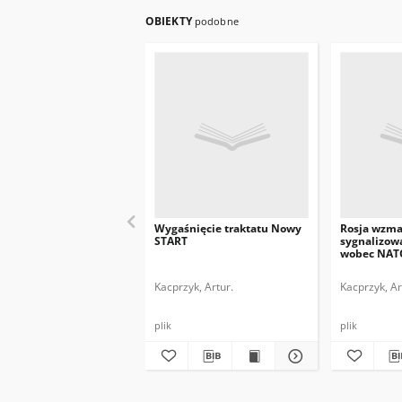
OBIEKTY
podobne
Wygaśnięcie traktatu Nowy
Rosja wzma
START
sygnalizow
wobec NAT
Kacprzyk, Artur.
Kacprzyk, Ar
plik
plik