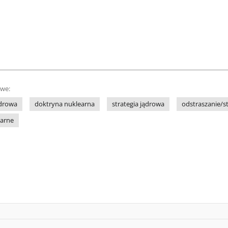
owe:
ądrowa
doktryna nuklearna
strategia jądrowa
odstraszanie/st
earne