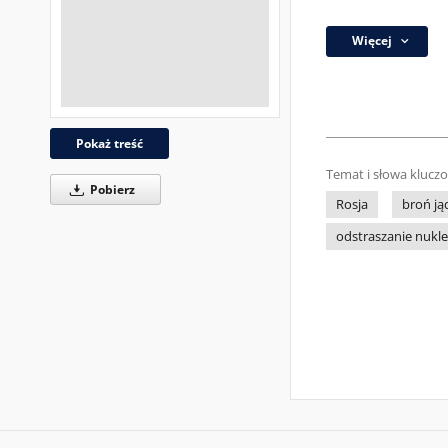
Więcej
Pokaż treść
Temat i słowa klucz
Pobierz
Rosja
broń j
odstraszanie nukl