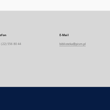
efon
E-Mail
 (22) 556 80 44
biblioteka@pism.pl