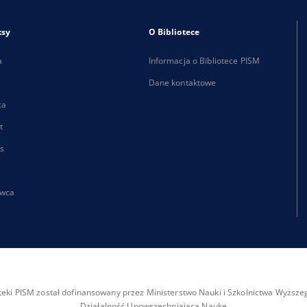
ksy
O Bibliotece
a
Informacja o Bibliotece PISM
Dane kontaktowe
ca
t
s
wca
ioteki PISM został dofinansowany przez Ministerstwo Nauki i Szkolnictwa Wyżs
Działalność Upowszechniająca Naukę