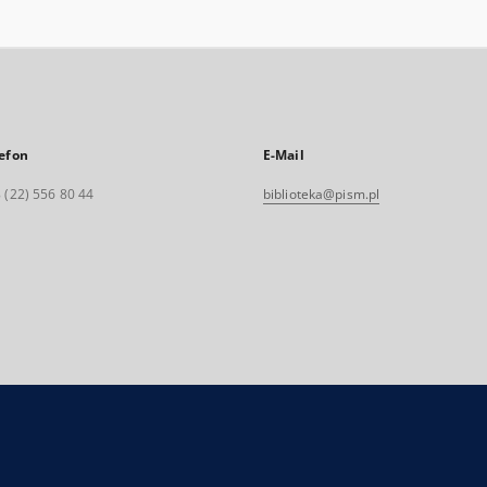
efon
E-Mail
 (22) 556 80 44
biblioteka@pism.pl