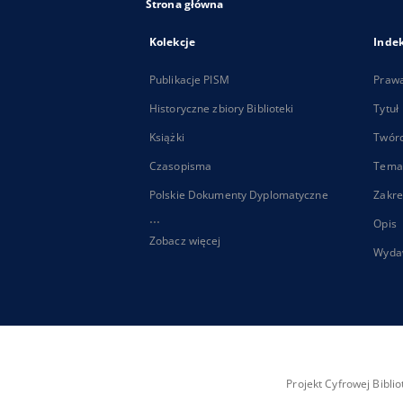
Strona główna
Kolekcje
Inde
Publikacje PISM
Praw
Historyczne zbiory Biblioteki
Tytuł
Książki
Twór
Czasopisma
Tema
Polskie Dokumenty Dyplomatyczne
Zakre
...
Opis
Zobacz więcej
Wyda
Projekt Cyfrowej Bibl