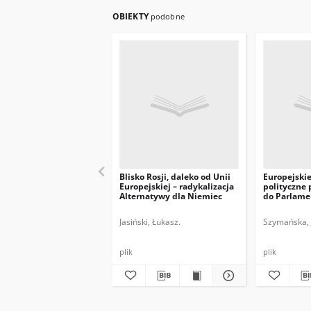
OBIEKTY
podobne
Blisko Rosji, daleko od Unii
Europejskie
Europejskiej – radykalizacja
polityczne
Alternatywy dla Niemiec
do Parlame
Europejski
Jasiński, Łukasz.
Szymańska, 
plik
plik