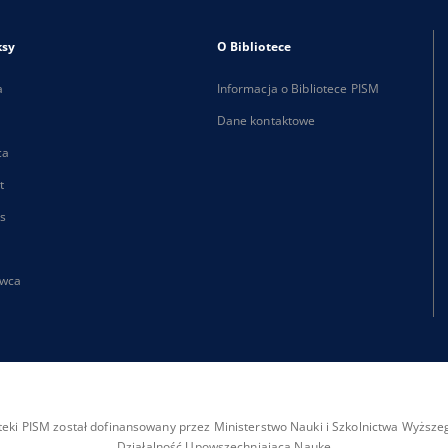
ksy
O Bibliotece
a
Informacja o Bibliotece PISM
Dane kontaktowe
ca
t
s
wca
ioteki PISM został dofinansowany przez Ministerstwo Nauki i Szkolnictwa Wyżs
Działalność Upowszechniająca Naukę