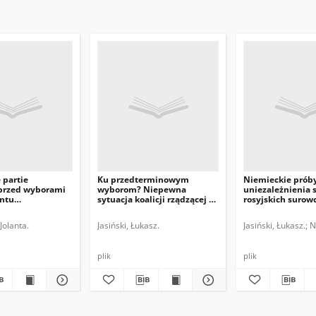
 partie
Ku przedterminowym
Niemieckie prób
 przed wyborami
wyborom? Niepewna
uniezależnienia s
ntu
sytuacja koalicji rządzącej w
rosyjskich surow
ego
Niemczech
Jolanta.
Jasiński, Łukasz.
Jasiński, Łukasz.
N
plik
plik