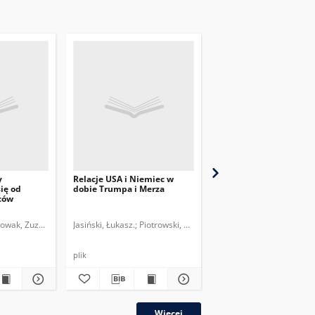
y
Relacje USA i Niemiec w
Stosunki niemiecko-
ię od
dobie Trumpa i Merza
rosyjskie po agresji na
ców
Ukrainę – debaty i dec
owak, Zuzanna.
Jasiński, Łukasz.
Piotrowski, Mateusz.
Jasiński, Łukasz.
plik
plik
Więcej