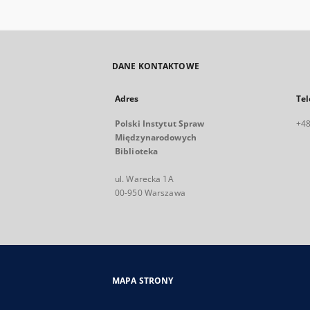
DANE KONTAKTOWE
Adres
Tel
Polski Instytut Spraw
+48
Międzynarodowych
Biblioteka
ul. Warecka 1A
00-950 Warszawa
MAPA STRONY