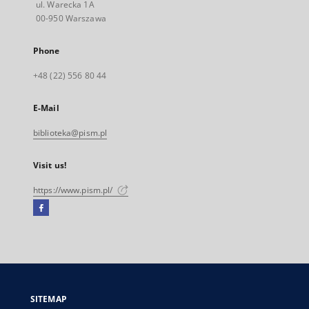
ul. Warecka 1A
00-950 Warszawa
Phone
+48 (22) 556 80 44
E-Mail
biblioteka@pism.pl
Visit us!
https://www.pism.pl/
Facebook
External
link,
will
open
in
a
SITEMAP
new