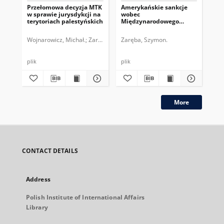
Przełomowa decyzja MTK
Amerykańskie sankcje
Moż
w sprawie jurysdykcji na
wobec
do
terytoriach palestyńskich
Międzynarodowego
czł
Trybunału Karnego
re
Wojnarowicz, Michał.
Zaręba, Szymon.
Zaręba, Szymon.
Kol
plik
plik
plik
More
CONTACT DETAILS
Address
Polish Institute of International Affairs
Library