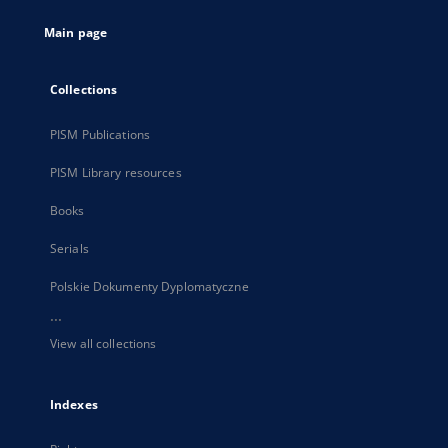
tab
Main page
Collections
PISM Publications
PISM Library resources
Books
Serials
Polskie Dokumenty Dyplomatyczne
...
View all collections
Indexes