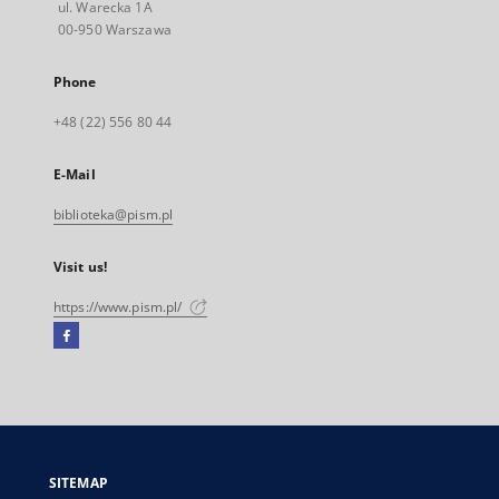
ul. Warecka 1A
00-950 Warszawa
Phone
+48 (22) 556 80 44
E-Mail
biblioteka@pism.pl
Visit us!
https://www.pism.pl/
Facebook
External
link,
will
open
in
a
SITEMAP
new