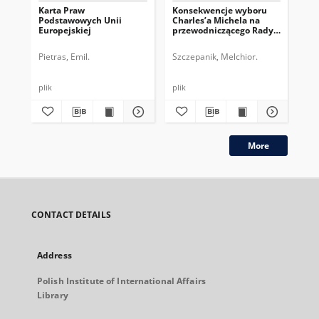
Karta Praw
Konsekwencje wyboru
Pr
Podstawowych Unii
Charles’a Michela na
Eur
Europejskiej
przewodniczącego Rady
na
Europejskiej
Ko
Pietras, Emil.
Szczepanik, Melchior.
Kry
plik
plik
plik
More
CONTACT DETAILS
Address
Polish Institute of International Affairs
Library