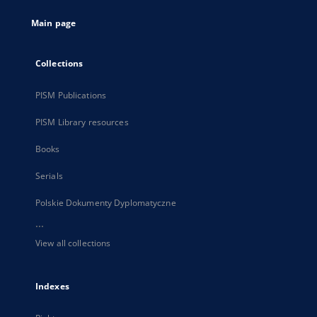
tab
Main page
Collections
PISM Publications
PISM Library resources
Books
Serials
Polskie Dokumenty Dyplomatyczne
...
View all collections
Indexes