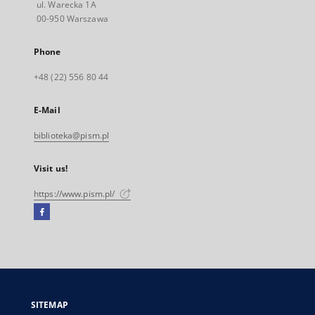
ul. Warecka 1A
00-950 Warszawa
Phone
+48 (22) 556 80 44
E-Mail
biblioteka@pism.pl
Visit us!
https://www.pism.pl/
Facebook
External
link,
will
open
in
a
SITEMAP
new