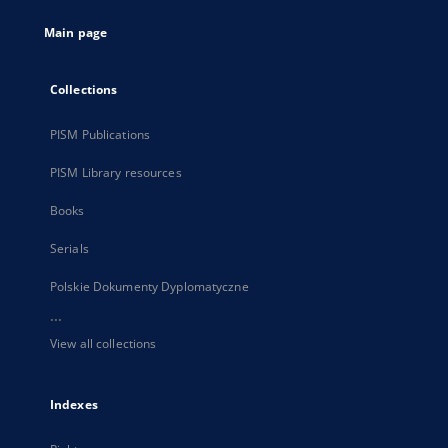
tab
Main page
Collections
PISM Publications
PISM Library resources
Books
Serials
Polskie Dokumenty Dyplomatyczne
...
View all collections
Indexes