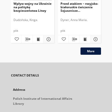
Wpływ wojny na Ukrainie
Przed atakiem – rosyjsko-
Ewo
na politykę
białoruskie ćwiczenia
– z
bezpieczeństwa Litwy
Sojusznicze
be
Zdecydowanie
Dudzińska, Kinga.
Dyner, Anna Maria.
Pie
plik
plik
plik
More
CONTACT DETAILS
Address
Polish Institute of International Affairs
Library