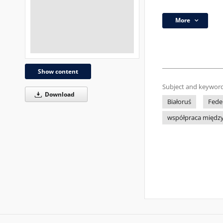
More
Show content
Subject and keyword
Download
Białoruś
Fede
współpraca międz