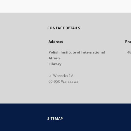
CONTACT DETAILS
Address
Ph
Polish Institute of International
+48
Affairs
Library
ul. Warecka 1A
00-950 Warszawa
SITEMAP