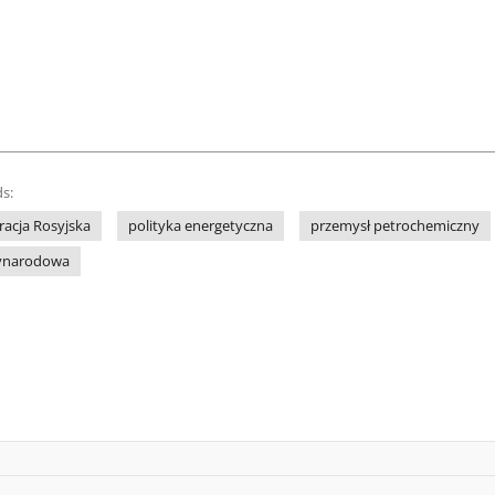
s:
racja Rosyjska
polityka energetyczna
przemysł petrochemiczny
ynarodowa