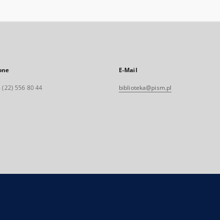
one
E-Mail
 (22) 556 80 44
biblioteka@pism.pl