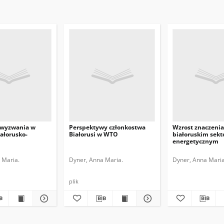
 wyzwania w
Perspektywy członkostwa
Wzrost znaczenia
iałorusko-
Białorusi w WTO
białoruskim sekt
energetycznym
 Maria.
.
Formuszewicz, Ryszarda.
Dyner, Anna Maria.
Ćwiek-Karpowicz, Jarosław. (Redaktor)
Dyner, Anna Maria
Polski Instyt
plik