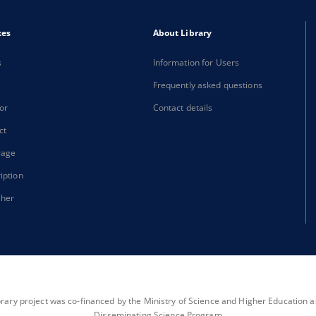
xes
About Library
s
Information for Users
Frequently asked questions
or
Contact details
ct
rage
iption
sher
brary project was co-financed by the Ministry of Science and Higher Education as 
Disseminating Science Program