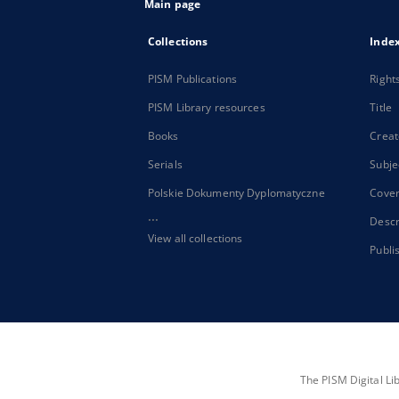
Main page
Collections
Inde
PISM Publications
Right
PISM Library resources
Title
Books
Creat
Serials
Subje
Polskie Dokumenty Dyplomatyczne
Cove
...
Descr
View all collections
Publi
The PISM Digital Li