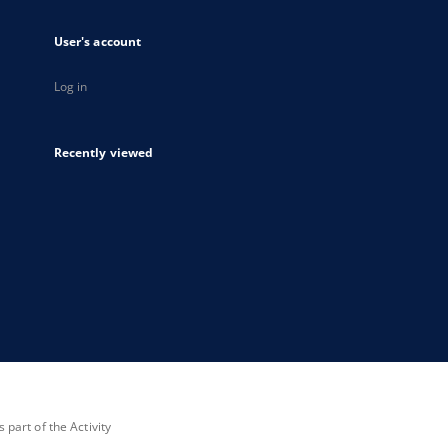
User's account
Log in
Recently viewed
part of the Activity