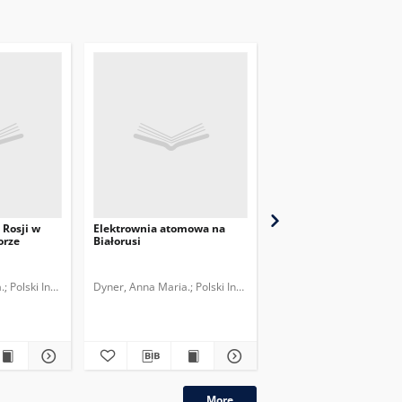
 Rosji w
Elektrownia atomowa na
Perspektywy współpra
orze
Białorusi
wojskowej Rosji i Biało
.
ut Spraw Międzynarodowych.
Polski Instytut Spraw Międzynarodowych.
Dyner, Anna Maria.
Polski Instytut Spraw Międzynarodowych.
Dyner, Anna Maria.
Śmig
More