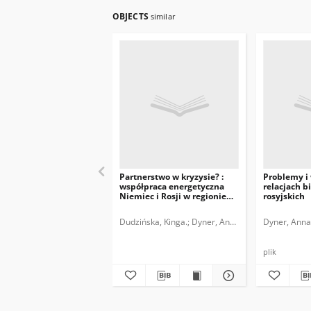
OBJECTS
similar
Partnerstwo w kryzysie? :
Problemy i
współpraca energetyczna
relacjach b
Niemiec i Rosji w regionie
rosyjskich
Morza Bałtyckiego
Dudzińska, Kinga.
Dyner, Anna Maria.
Dyner, Anna
Puka, Lidia
plik