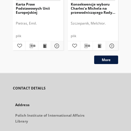
Karta Praw
Konsekwencje wyboru
Prz
Podstawowych Unii
Charles’a Michela na
mi
Europejskiej
przewodniczącego Rady
pr
Europejskiej
w 
Pietras, Emil.
Szczepanik, Melchior.
Ogr
plik
plik
plik
More
CONTACT DETAILS
Address
Polish Institute of International Affairs
Library