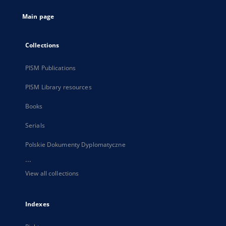
tab
Main page
Collections
PISM Publications
PISM Library resources
Books
Serials
Polskie Dokumenty Dyplomatyczne
...
View all collections
Indexes