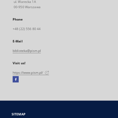
ul. Warecka 1A
00-950 Warszawa
Phone
+48 (22) 556 80 44
E-Mail
biblioteka@pism.pl
Visit us!
https://www.pism.pl/
Facebook
External
link,
will
open
in
a
SITEMAP
new