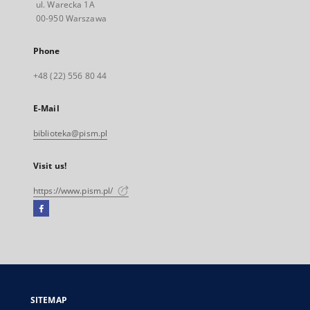
ul. Warecka 1A
00-950 Warszawa
Phone
+48 (22) 556 80 44
E-Mail
biblioteka@pism.pl
Visit us!
https://www.pism.pl/
Facebook
External
link,
will
open
in
a
SITEMAP
new