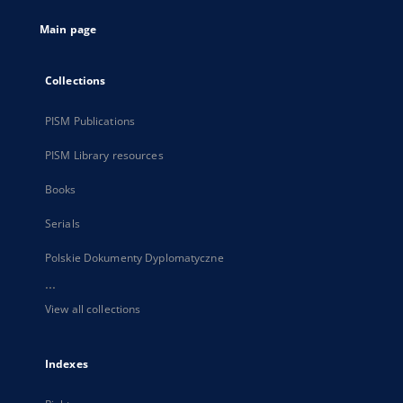
tab
Main page
Collections
PISM Publications
PISM Library resources
Books
Serials
Polskie Dokumenty Dyplomatyczne
...
View all collections
Indexes