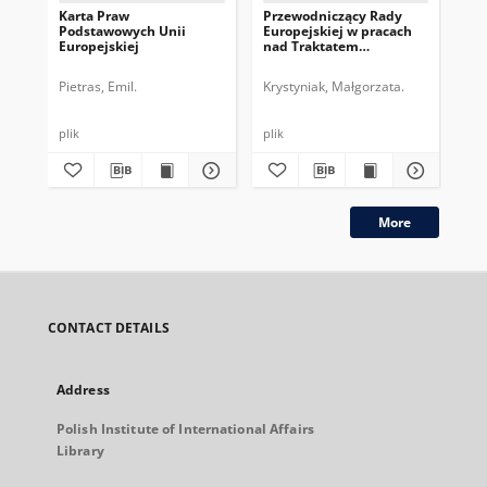
Karta Praw
Przewodniczący Rady
Pr
Podstawowych Unii
Europejskiej w pracach
Eur
Europejskiej
nad Traktatem
dru
Konstytucyjnym UE
pe
Pietras, Emil.
Krystyniak, Małgorzata.
Gos
plik
plik
plik
More
CONTACT DETAILS
Address
Polish Institute of International Affairs
Library