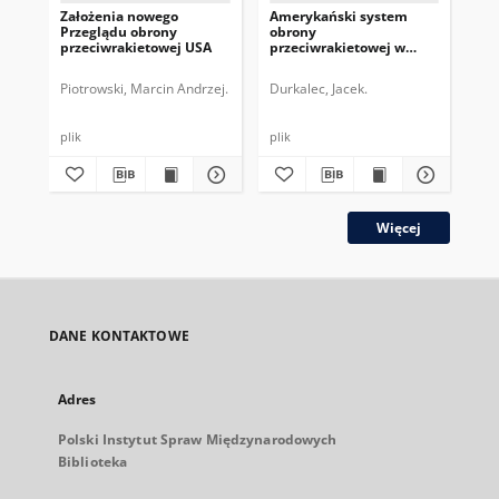
Założenia nowego
Amerykański system
Izr
Przeglądu obrony
obrony
ant
przeciwrakietowej USA
przeciwrakietowej w
prz
Europie. Stan obecny i
arc
perspektywy
do
Piotrowski, Marcin Andrzej.
Durkalec, Jacek.
Pio
op
plik
plik
plik
Więcej
DANE KONTAKTOWE
Adres
Polski Instytut Spraw Międzynarodowych
Biblioteka