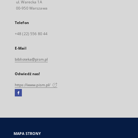
ul. Warecka 1A
00-950 Warszawa
Telefon
+48 (22) 556 80 44
E-Mail
biblioteka@pism.pl
Odwiedź nas!
https://www.pism.pl/
Facebook
Link
zewnętrzny,
otworzy
się
w
nowej
MAPA STRONY
karcie