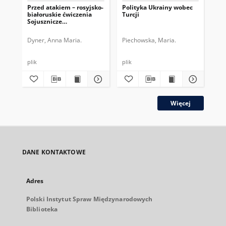
Przed atakiem – rosyjsko-
Polityka Ukrainy wobec
Tu
białoruskie ćwiczenia
Turcji
Af
Sojusznicze
Zdecydowanie
Dyner, Anna Maria.
Piechowska, Maria.
Was
plik
plik
plik
Więcej
DANE KONTAKTOWE
Adres
Polski Instytut Spraw Międzynarodowych
Biblioteka