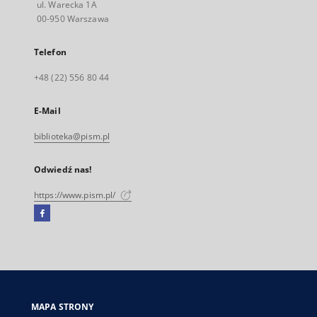
ul. Warecka 1A
00-950 Warszawa
Telefon
+48 (22) 556 80 44
E-Mail
biblioteka@pism.pl
Odwiedź nas!
https://www.pism.pl/
Facebook
Link
zewnętrzny,
otworzy
się
w
nowej
MAPA STRONY
karcie