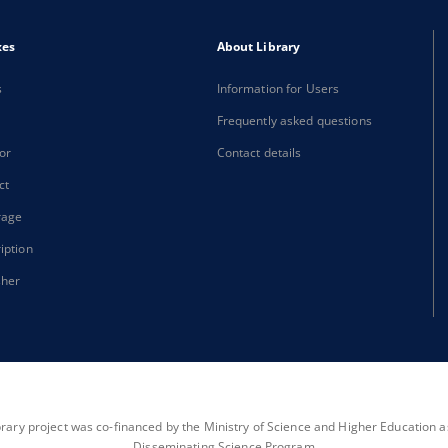
xes
About Library
s
Information for Users
Frequently asked questions
or
Contact details
ct
rage
iption
sher
brary project was co-financed by the Ministry of Science and Higher Education as 
Disseminating Science Program