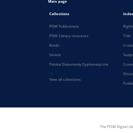
Main page
Collections
Inde
PISM Publications
Right
PISM Library resources
Title
Books
Creat
Serials
Subje
Polskie Dokumenty Dyplomatyczne
Cove
...
Descr
View all collections
Publi
The PISM Digital Li