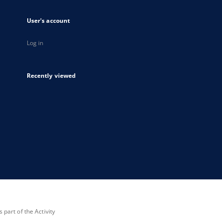
User's account
Log in
Recently viewed
part of the Activity