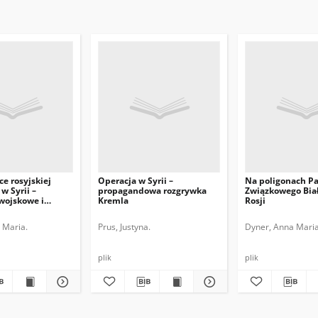
ce rosyjskiej
Operacja w Syrii –
Na poligonach P
w Syrii –
propagandowa rozgrywka
Związkowego Biał
wojskowe i
Kremla
Rosji
 Maria.
Prus, Justyna.
Dyner, Anna Maria
plik
plik