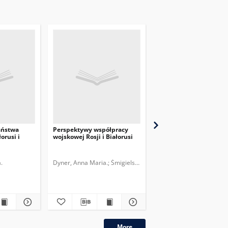
aństwa
Perspektywy współpracy
Rosyjsko-białoruskie
orusi i
wojskowej Rosji i Białorusi
ćwiczenia "Zachód 201
sojusz przeciwko
zewnętrznym wrogom
.
Dyner, Anna Maria.
Śmigielski, Robert.
Dyner, Anna Maria.
Polski Instytut Spra
plik
More