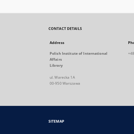
CONTACT DETAILS
Address
Ph
Polish Institute of International
+48
Affairs
Library
ul. Warecka 1A
00-950 Warszawa
SITEMAP