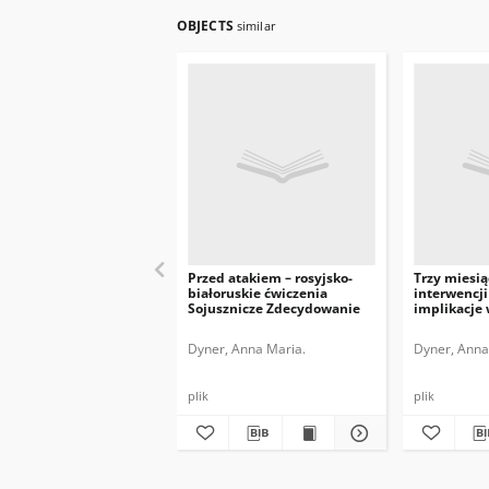
OBJECTS
similar
Przed atakiem – rosyjsko-
Trzy miesią
białoruskie ćwiczenia
interwencji 
Sojusznicze Zdecydowanie
implikacje 
polityczne
Dyner, Anna Maria.
Dyner, Anna
plik
plik