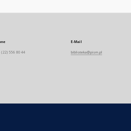
one
E-Mail
 (22) 556 80 44
biblioteka@pism.pl