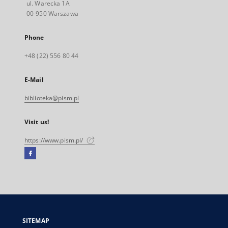
ul. Warecka 1A
00-950 Warszawa
Phone
+48 (22) 556 80 44
E-Mail
biblioteka@pism.pl
Visit us!
https://www.pism.pl/
Facebook
External
link,
will
open
in
a
SITEMAP
new