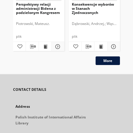
Perspektywy relacji
Konsekwencje wyborów
Nac
administracji Bidena z
w Stanach
wo
podzielonym Kongresem
Zjednoczonych
Piotrowski, Mateusz.
Dąbrowski, Andrzej.
Wąsiński, Marek
Wyc
plik
plik
plik
More
CONTACT DETAILS
Address
Polish Institute of International Affairs
Library