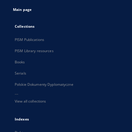
tab
Main page
Collections
PISM Publications
PISM Library resources
Books
Serials
Polskie Dokumenty Dyplomatyczne
...
View all collections
Indexes