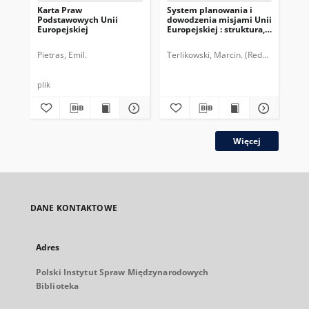
Karta Praw
System planowania i
Ope
Podstawowych Unii
dowodzenia misjami Unii
Eu
Europejskiej
Europejskiej : struktura,
eur
problemy, możliwości
be
reform
Pietras, Emil.
Terlikowski, Marcin. (Redaktor)
Polsk
Kul
plik
plik
Więcej
DANE KONTAKTOWE
Adres
Polski Instytut Spraw Międzynarodowych
Biblioteka