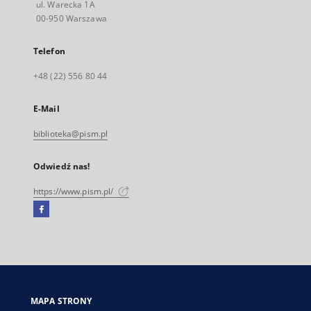
ul. Warecka 1A
00-950 Warszawa
Telefon
+48 (22) 556 80 44
E-Mail
biblioteka@pism.pl
Odwiedź nas!
https://www.pism.pl/
Facebook
Link
zewnętrzny,
otworzy
się
w
nowej
MAPA STRONY
karcie