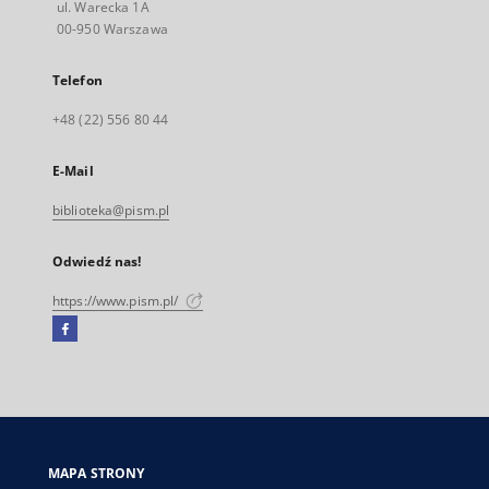
ul. Warecka 1A
00-950 Warszawa
Telefon
+48 (22) 556 80 44
E-Mail
biblioteka@pism.pl
Odwiedź nas!
https://www.pism.pl/
Facebook
Link
zewnętrzny,
otworzy
się
w
nowej
MAPA STRONY
karcie