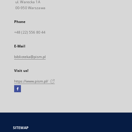
ul. Warecka 1A
00-950 Warszawa
Phone
+48 (22) 556 80 44
E-Mail
biblioteka@pism.pl
Visit us!
https://www.pism.pl/
Facebook
External
link,
will
open
in
a
SITEMAP
new