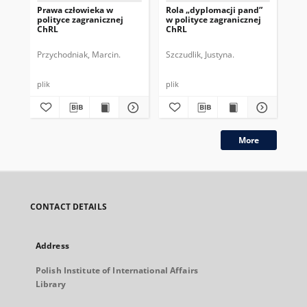
Prawa człowieka w
Rola „dyplomacji pand”
Ch
polityce zagranicznej
w polityce zagranicznej
str
ChRL
ChRL
par
Przychodniak, Marcin.
Szczudlik, Justyna.
Prz
plik
plik
plik
More
CONTACT DETAILS
Address
Polish Institute of International Affairs
Library