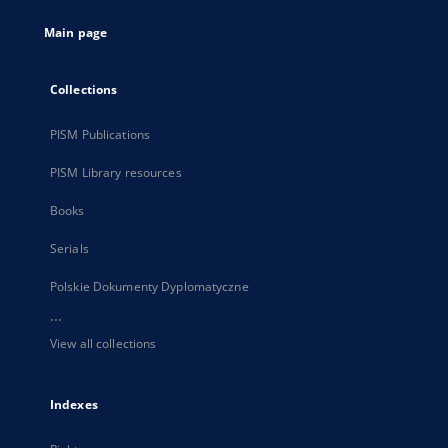
tab
Main page
Collections
PISM Publications
PISM Library resources
Books
Serials
Polskie Dokumenty Dyplomatyczne
...
View all collections
Indexes