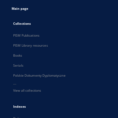
tab
Main page
Collections
PISM Publications
PISM Library resources
Books
Serials
Polskie Dokumenty Dyplomatyczne
...
View all collections
Indexes