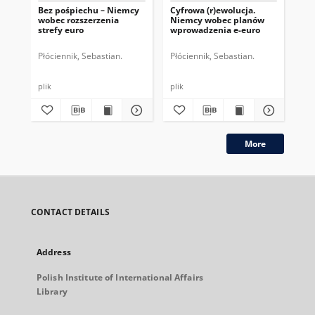
Bez pośpiechu – Niemcy
Cyfrowa (r)ewolucja.
Za
wobec rozszerzenia
Niemcy wobec planów
wob
strefy euro
wprowadzenia e-euro
eu
Płóciennik, Sebastian.
Płóciennik, Sebastian.
Płó
plik
plik
plik
More
CONTACT DETAILS
Address
Polish Institute of International Affairs
Library