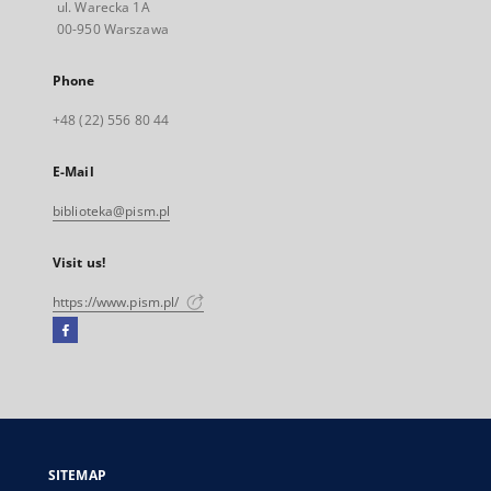
ul. Warecka 1A
00-950 Warszawa
Phone
+48 (22) 556 80 44
E-Mail
biblioteka@pism.pl
Visit us!
https://www.pism.pl/
Facebook
External
link,
will
open
in
a
SITEMAP
new