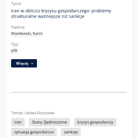
Tytuł:
Iran w obliczu kryzysu gospodarczego: problemy
strukturalne ważniejsze niż sankcje
Twórca:
Wasilewski, Karol.
Typ:
plik
Więcej
Temat i słowa kluczowe:
Iran
Stany Zjednoczone
kryzys gospodarczy
sytuacja gospodarcza
sankcje