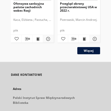
Ofensywa sankcyjna
Przegląd obrony
Pr
państw zachodnich
przeciwrakietowej USA w
: b
wobec Rosji
2022 r.
ko
Kaca, Elżbieta.
Pastucha, Tymon.
Piotrowski, Marcin Andrzej.
Pio
plik
plik
plik
Więcej
DANE KONTAKTOWE
Adres
Polski Instytut Spraw Międzynarodowych
Biblioteka