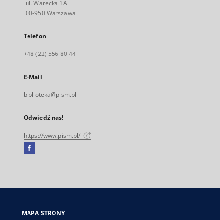
ul. Warecka 1A
00-950 Warszawa
Telefon
+48 (22) 556 80 44
E-Mail
biblioteka@pism.pl
Odwiedź nas!
https://www.pism.pl/
Facebook
Link
zewnętrzny,
otworzy
się
w
nowej
MAPA STRONY
karcie