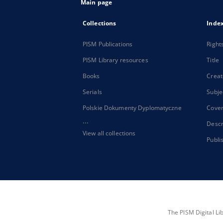
Main page
Collections
Inde
PISM Publications
Right
PISM Library resources
Title
Books
Creat
Serials
Subje
Polskie Dokumenty Dyplomatyczne
Cove
...
Descr
View all collections
Publi
The PISM Digital Li