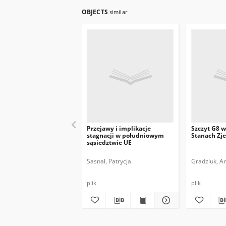
OBJECTS
similar
Przejawy i implikacje
Szczyt G8 w
stagnacji w południowym
Stanach Zj
sąsiedztwie UE
Sasnal, Patrycja.
Gradziuk, Ar
plik
plik