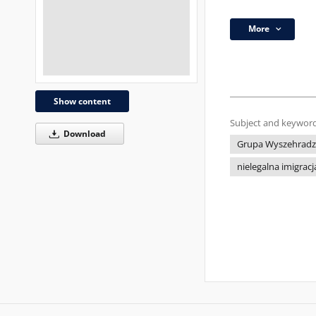
More
Show content
Subject and keyword
Download
Grupa Wyszehradz
nielegalna imigracj