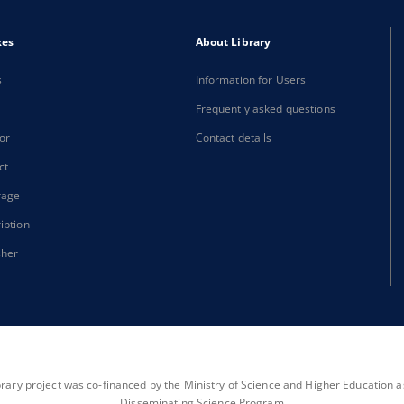
xes
About Library
s
Information for Users
Frequently asked questions
or
Contact details
ct
rage
iption
sher
brary project was co-financed by the Ministry of Science and Higher Education as 
Disseminating Science Program