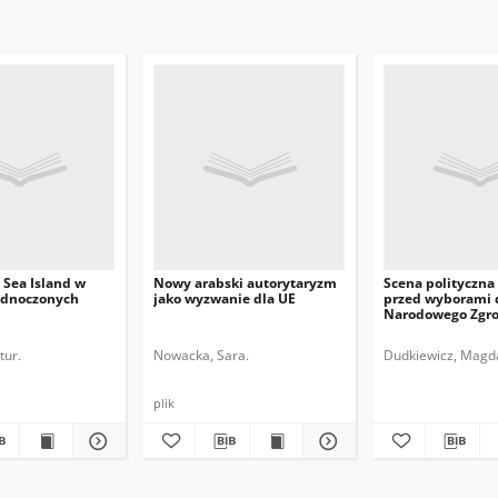
 Sea Island w
Nowy arabski autorytaryzm
Scena polityczna
ednoczonych
jako wyzwanie dla UE
przed wyborami 
Narodowego Zgr
Konstytucyjnego
tur.
Nowacka, Sara.
Dudkiewicz, Magd
plik