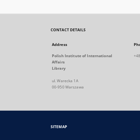
CONTACT DETAILS
Address
Ph
Polish Institute of International
+48
Affairs
Library
ul. Warecka 1A
00-950 Warszawa
SITEMAP