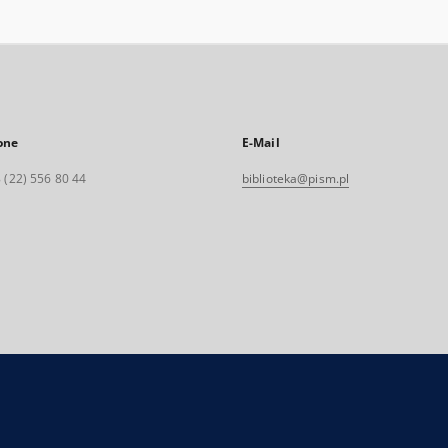
one
E-Mail
 (22) 556 80 44
biblioteka@pism.pl