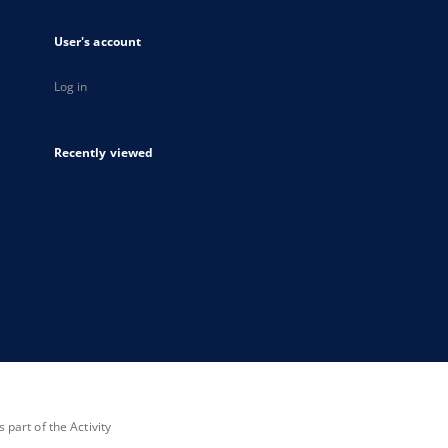
User's account
Log in
Recently viewed
part of the Activity