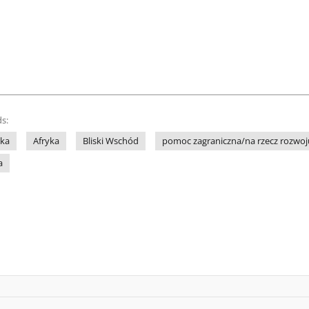
s:
ka
Afryka
Bliski Wschód
pomoc zagraniczna/na rzecz rozwoj
a