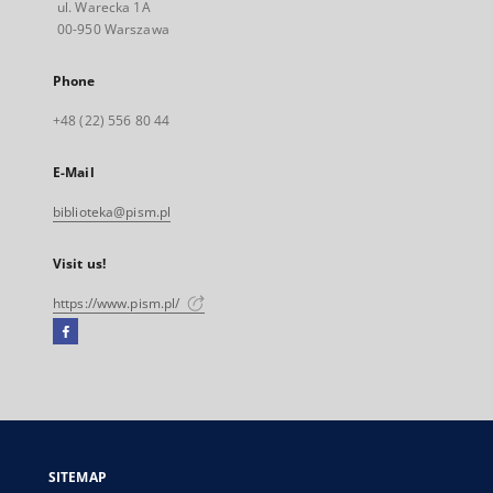
ul. Warecka 1A
00-950 Warszawa
Phone
+48 (22) 556 80 44
E-Mail
biblioteka@pism.pl
Visit us!
https://www.pism.pl/
Facebook
External
link,
will
open
in
a
SITEMAP
new