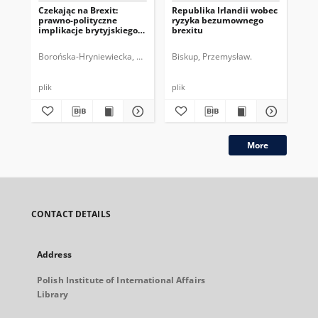
Czekając na Brexit:
Republika Irlandii wobec
Mod
prawno-polityczne
ryzyka bezumownego
po
implikacje brytyjskiego
brexitu
Wie
referendum
Borońska-Hryniewiecka, Karolina.
Biskup, Przemysław.
Bis
plik
plik
plik
More
CONTACT DETAILS
Address
Polish Institute of International Affairs
Library