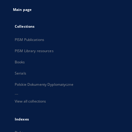
tab
Main page
Collections
PISM Publications
PISM Library resources
Books
Serials
Polskie Dokumenty Dyplomatyczne
...
View all collections
Indexes