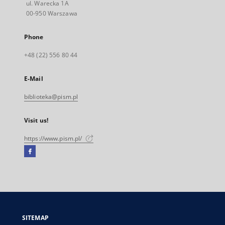
ul. Warecka 1A
00-950 Warszawa
Phone
+48 (22) 556 80 44
E-Mail
biblioteka@pism.pl
Visit us!
https://www.pism.pl/
Facebook
External
link,
will
open
in
a
SITEMAP
new