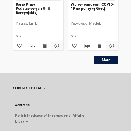
Karta Praw
Wpływ pandemii COVID-
Zdr
Podstawowych Unii
19 na politykę Grecji
Ta
Europejskiej
ko
Pietras, Emil.
Pawłowski, Maciej.
Szc
plik
plik
plik
More
CONTACT DETAILS
Address
Polish Institute of International Affairs
Library