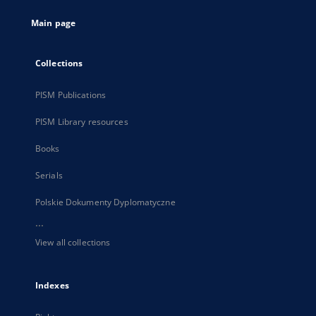
tab
Main page
Collections
PISM Publications
PISM Library resources
Books
Serials
Polskie Dokumenty Dyplomatyczne
...
View all collections
Indexes