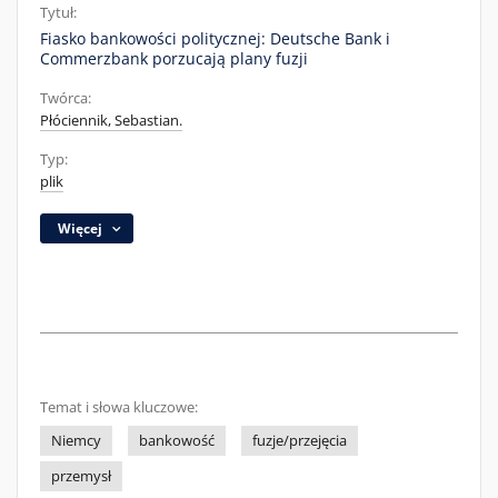
Tytuł:
Fiasko bankowości politycznej: Deutsche Bank i
Commerzbank porzucają plany fuzji
Twórca:
Płóciennik, Sebastian.
Typ:
plik
Więcej
Temat i słowa kluczowe:
Niemcy
bankowość
fuzje/przejęcia
przemysł