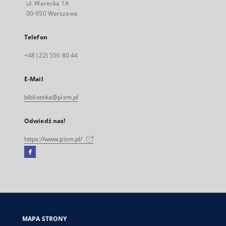
ul. Warecka 1A
00-950 Warszawa
Telefon
+48 (22) 556 80 44
E-Mail
biblioteka@pism.pl
Odwiedź nas!
https://www.pism.pl/
Facebook
Link
zewnętrzny,
otworzy
się
w
nowej
MAPA STRONY
karcie