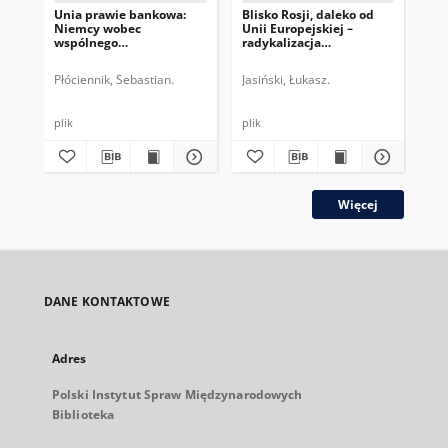
Unia prawie bankowa:
Blisko Rosji, daleko od
St
Niemcy wobec
Unii Europejskiej –
Fe
wspólnego
radykalizacja
Kon
ubezpieczenia
Alternatywy dla Niemiec
Mi
depozytów
Płóciennik, Sebastian.
Jasiński, Łukasz.
Wor
plik
plik
plik
Więcej
DANE KONTAKTOWE
Adres
Polski Instytut Spraw Międzynarodowych
Biblioteka