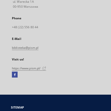
ul. Warecka 1A
00-950 Warszawa
Phone
+48 (22) 556 80 44
E-Mail
biblioteka@pism.pl
Visit us!
https://www.pism.pl/
Facebook
External
link,
will
open
in
a
SITEMAP
new