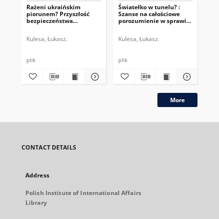
Rażeni ukraińskim
Światełko w tunelu? :
Ko
piorunem? Przyszłość
Szanse na całościowe
Tra
bezpieczeństwa
porozumienie w sprawie
bro
jądrowego i systemu
irańskiego programu
nierozprzestrzeniania
nuklearnego
Kulesa, Łukasz.
Kulesa, Łukasz.
Kul
broni jądrowej
plik
plik
plik
More
CONTACT DETAILS
Address
Polish Institute of International Affairs
Library