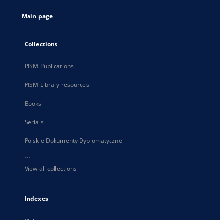
tab
Main page
Collections
PISM Publications
PISM Library resources
Books
Serials
Polskie Dokumenty Dyplomatyczne
...
View all collections
Indexes