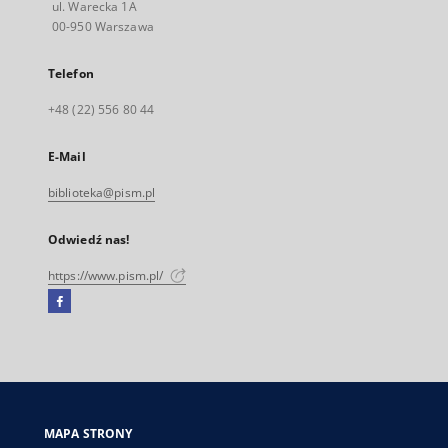
ul. Warecka 1A
00-950 Warszawa
Telefon
+48 (22) 556 80 44
E-Mail
biblioteka@pism.pl
Odwiedź nas!
https://www.pism.pl/
Facebook
Link
zewnętrzny,
otworzy
się
w
nowej
MAPA STRONY
karcie