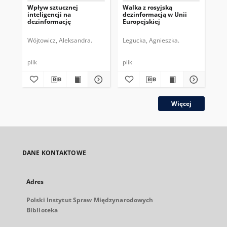
Wpływ sztucznej
Walka z rosyjską
Ele
inteligencji na
dezinformacją w Unii
kol
dezinformację
Europejskiej
bał
uni
Ros
Wójtowicz, Aleksandra.
Legucka, Agnieszka.
Raś
plik
plik
plik
Więcej
DANE KONTAKTOWE
Adres
Polski Instytut Spraw Międzynarodowych
Biblioteka