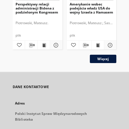
Perspektywy relacji
Amerykanie wobec
Pr
administracji Bidena z
podejścia władz USA do
pr
podzielonym Kongresem
wojny Izraela z Hamasem
202
Piotrowski, Mateusz.
Piotrowski, Mateusz.
Sasnal, Patrycja
Pio
plik
plik
plik
Więcej
DANE KONTAKTOWE
Adres
Polski Instytut Spraw Międzynarodowych
Biblioteka