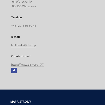
ul. Warecka 1A
00-950 Warszawa
Telefon
+48 (22) 556 80 44
E-Mail
biblioteka@pism.pl
Odwiedź nas!
https://www.pism.pl/
Facebook
Link
zewnętrzny,
otworzy
się
w
nowej
MAPA STRONY
karcie