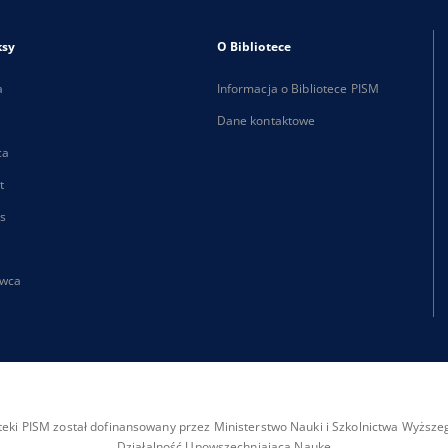
ksy
O Bibliotece
a
Informacja o Bibliotece PISM
Dane kontaktowe
ca
t
s
wca
ioteki PISM został dofinansowany przez Ministerstwo Nauki i Szkolnictwa Wyżs
Działalność Upowszechniająca Naukę