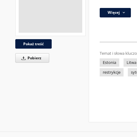
Więcej
Pokaż treść
Temat i słowa klucz
Pobierz
Estonia
Litwa
restrykcje
syt