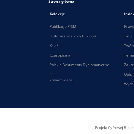
Strona główna
Kolekcje
Inde
Publikacje PISM
Praw
Historyczne zbiory Biblioteki
Tytuł
Książki
Twór
Czasopisma
Tema
Polskie Dokumenty Dyplomatyczne
Zakre
...
Opis
Zobacz więcej
Wyda
Projekt Cyfrowej Bibl