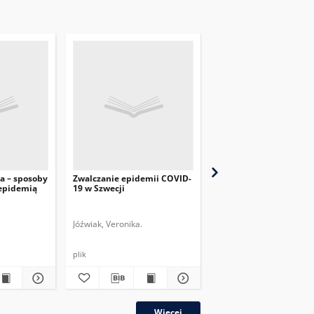
a – sposoby
Zwalczanie epidemii COVID-
Przygotowanie i nadzór
 epidemią
19 w Szwecji
Korea Południowa wob
COVID-19
Jóźwiak, Veronika.
Pietrewicz, Oskar.
plik
plik
Więcej