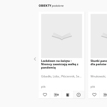
OBIEKTY
podobne
Lockdown na święta –
Skutki pan
Niemcy zaostrzają walkę z
dla państw
pandemią
Gibadło, Lidia.
Płóciennik, Sebastian.
Wnukowski,
plik
plik