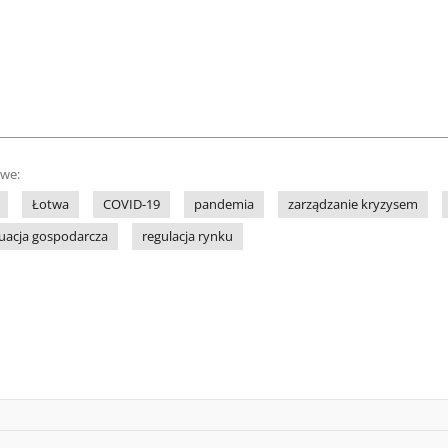
owe:
Łotwa
COVID-19
pandemia
zarządzanie kryzysem
uacja gospodarcza
regulacja rynku