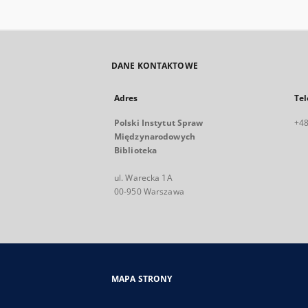
DANE KONTAKTOWE
Adres
Tel
Polski Instytut Spraw
+48
Międzynarodowych
Biblioteka
ul. Warecka 1A
00-950 Warszawa
MAPA STRONY