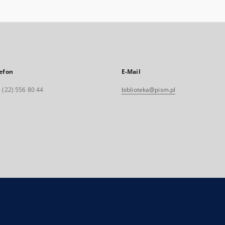
efon
E-Mail
 (22) 556 80 44
biblioteka@pism.pl