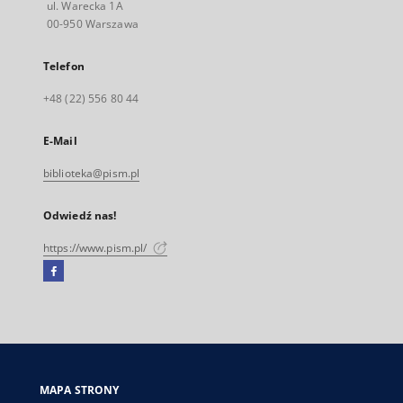
ul. Warecka 1A
00-950 Warszawa
Telefon
+48 (22) 556 80 44
E-Mail
biblioteka@pism.pl
Odwiedź nas!
https://www.pism.pl/
Facebook
Link
zewnętrzny,
otworzy
się
w
nowej
MAPA STRONY
karcie