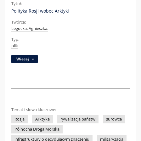
Tytuł:
Polityka Rosji wobec Arktyki
Twórca:
Legucka, Agnieszka.
Typ:
plik
Więcej
Temat i słowa kluczowe:
Rosja
Arktyka
rywalizacja państw
surowce
Północna Droga Morska
infrastruktury o decydującym znaczeniu
militaryzacja