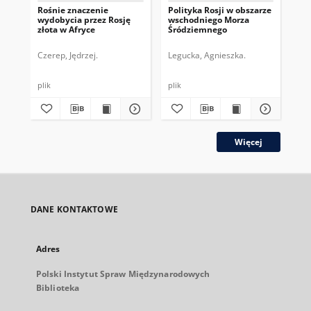
Rośnie znaczenie
Polityka Rosji w obszarze
Zna
wydobycia przez Rosję
wschodniego Morza
ko
złota w Afryce
Śródziemnego
mil
prz
Czerep, Jędrzej.
Legucka, Agnieszka.
Zan
plik
plik
plik
Więcej
DANE KONTAKTOWE
Adres
Polski Instytut Spraw Międzynarodowych
Biblioteka