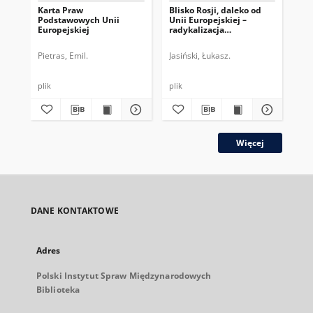
Karta Praw
Blisko Rosji, daleko od
Zm
Podstawowych Unii
Unii Europejskiej –
ob
Europejskiej
radykalizacja
ros
Alternatywy dla Niemiec
Uk
Pietras, Emil.
Jasiński, Łukasz.
Jas
plik
plik
plik
Więcej
DANE KONTAKTOWE
Adres
Polski Instytut Spraw Międzynarodowych
Biblioteka