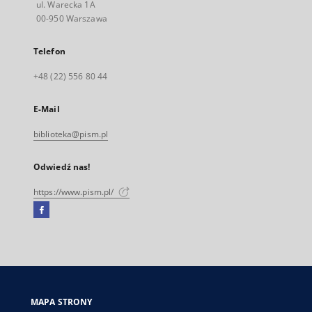
ul. Warecka 1A
00-950 Warszawa
Telefon
+48 (22) 556 80 44
E-Mail
biblioteka@pism.pl
Odwiedź nas!
https://www.pism.pl/
Facebook
Link
zewnętrzny,
otworzy
się
w
nowej
MAPA STRONY
karcie