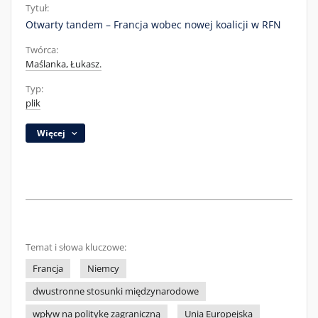
Tytuł:
Otwarty tandem – Francja wobec nowej koalicji w RFN
Twórca:
Maślanka, Łukasz.
Typ:
plik
Więcej
Temat i słowa kluczowe:
Francja
Niemcy
dwustronne stosunki międzynarodowe
wpływ na politykę zagraniczną
Unia Europejska