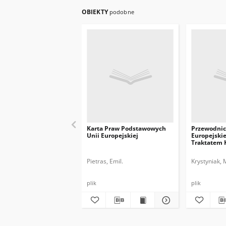
OBIEKTY
podobne
Karta Praw Podstawowych
Przewodnic
Unii Europejskiej
Europejskie
Traktatem 
UE
Pietras, Emil.
Krystyniak, 
plik
plik