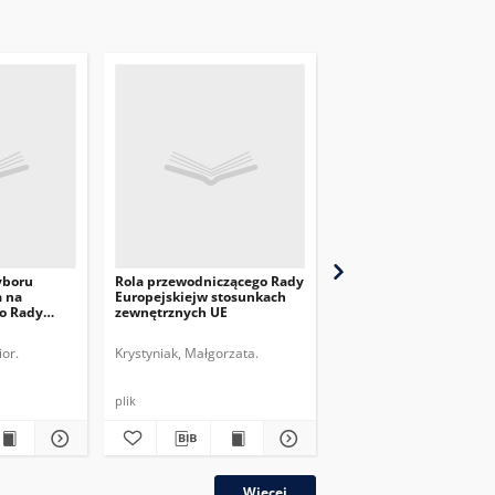
yboru
Rola przewodniczącego Rady
Znaczenie i perspekty
a na
Europejskiejw stosunkach
reformy Traktatu Karty
o Rady
zewnętrznych UE
Energetycznej
or.
Krystyniak, Małgorzata.
Bieliszczuk, Bartosz.
Za
plik
plik
Więcej