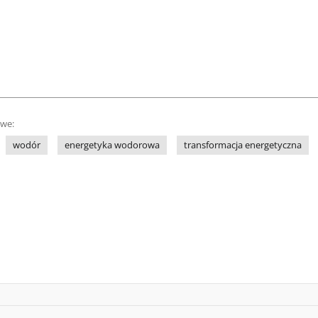
owe:
wodór
energetyka wodorowa
transformacja energetyczna