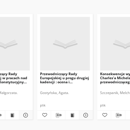
zący Rady
Przewodniczący Rady
Konsekwencje w
j w pracach nad
Europejskiej u progu drugiej
Charles’a Michel
Konstytucyjnym
kadencji : ocena i
przewodnicząceg
perspektywy
Europejskiej
Małgorzata.
Gostyńska, Agata.
Szczepanik, Melchi
plik
plik