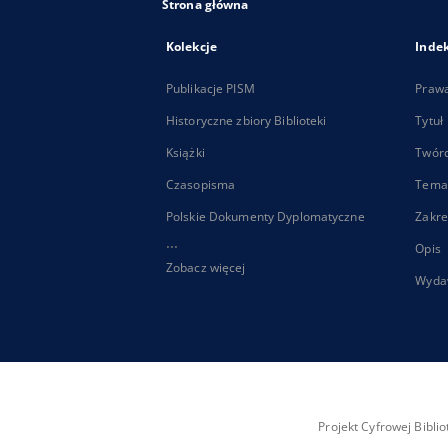
Strona główna
Kolekcje
Inde
Publikacje PISM
Praw
Historyczne zbiory Biblioteki
Tytuł
Książki
Twór
Czasopisma
Tema
Polskie Dokumenty Dyplomatyczne
Zakre
...
Opis
Zobacz więcej
Wyda
Projekt Cyfrowej Bibl