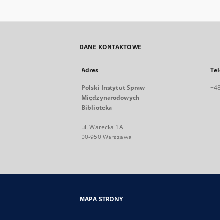
DANE KONTAKTOWE
Adres
Tel
Polski Instytut Spraw
+48
Międzynarodowych
Biblioteka
ul. Warecka 1A
00-950 Warszawa
MAPA STRONY