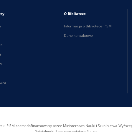
ksy
O Bibliotece
a
Informacja o Bibliotece PISM
Dane kontaktowe
ca
t
s
wca
ioteki PISM został dofinansowany przez Ministerstwo Nauki i Szkolnictwa Wyżs
Działalność Upowszechniająca Naukę