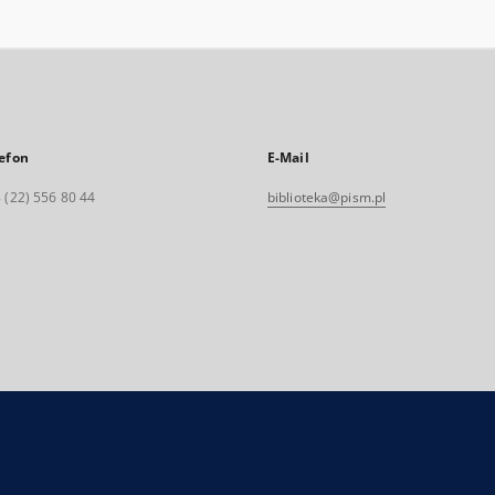
efon
E-Mail
 (22) 556 80 44
biblioteka@pism.pl