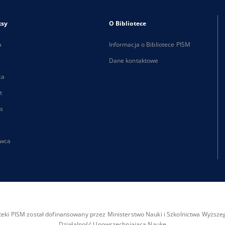
ksy
O Bibliotece
a
Informacja o Bibliotece PISM
Dane kontaktowe
ca
t
s
wca
ioteki PISM został dofinansowany przez Ministerstwo Nauki i Szkolnictwa Wyżs
Działalność Upowszechniająca Naukę