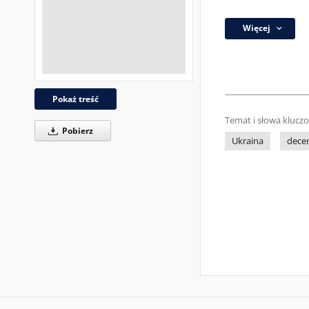
Więcej
Pokaż treść
Temat i słowa klucz
Pobierz
Ukraina
decen