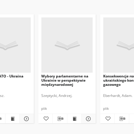
ATO - Ukraina
Wybory parlamentarne na
Konsekwencje ros
Ukrainie w perspektywie
ukraińskiego kon
międzynarodowej
gazowego
sz.
Szeptycki, Andrzej.
Eberhardt, Adam.
plik
plik