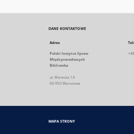
DANE KONTAKTOWE
Adres
Tel
Polski Instytut Spraw
+48
Międzynarodowych
Biblioteka
ul. Warecka 1A
00-950 Warszawa
MAPA STRONY