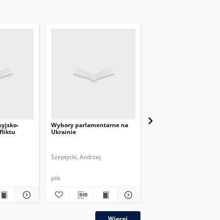
yjsko-
Wybory parlamentarne na
Proces akcesji Ukrainy
fliktu
Ukrainie
Światowej Organizacji
Handlu
Szeptycki, Andrzej.
Gradziuk, Artur.
plik
plik
Więcej