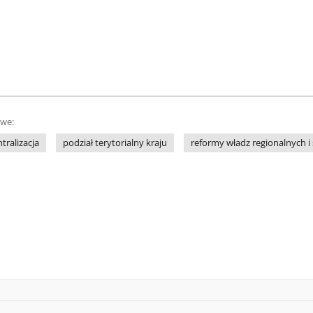
owe:
tralizacja
podział terytorialny kraju
reformy władz regionalnych 