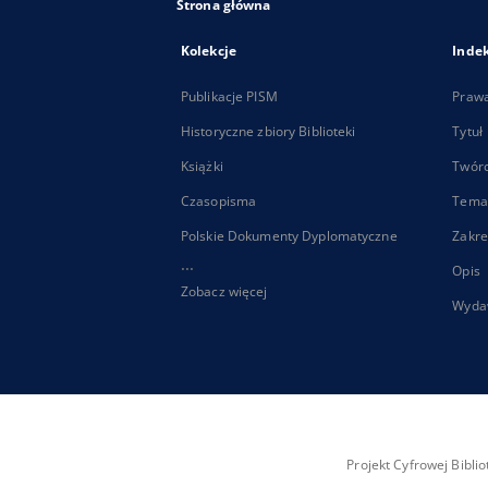
Strona główna
Kolekcje
Inde
Publikacje PISM
Praw
Historyczne zbiory Biblioteki
Tytuł
Książki
Twór
Czasopisma
Tema
Polskie Dokumenty Dyplomatyczne
Zakre
...
Opis
Zobacz więcej
Wyda
Projekt Cyfrowej Bibl