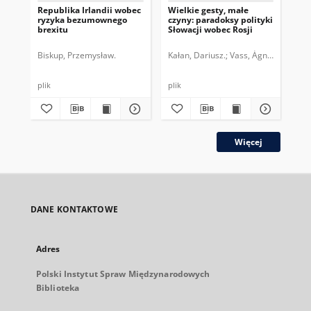
Republika Irlandii wobec
Wielkie gesty, małe
Prz
ryzyka bezumownego
czyny: paradoksy polityki
św
brexitu
Słowacji wobec Rosji
wy
Biskup, Przemysław.
Kałan, Dariusz.
Vass, Ágnes.
Bis
plik
plik
plik
Więcej
DANE KONTAKTOWE
Adres
Polski Instytut Spraw Międzynarodowych
Biblioteka