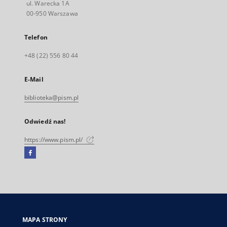
ul. Warecka 1A
00-950 Warszawa
Telefon
+48 (22) 556 80 44
E-Mail
biblioteka@pism.pl
Odwiedź nas!
https://www.pism.pl/
Facebook
Link
zewnętrzny,
otworzy
się
w
nowej
MAPA STRONY
karcie