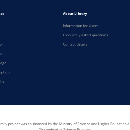
xes
About Library
s
Information for Users
Frequently asked questions
or
Contact details
ct
rage
iption
sher
brary project was co-financed by the Ministry of Science and Higher Education as 
Disseminating Science Program