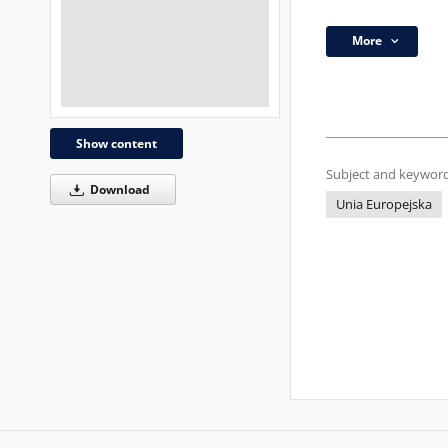
More
Show content
Subject and keyword
Download
Unia Europejska