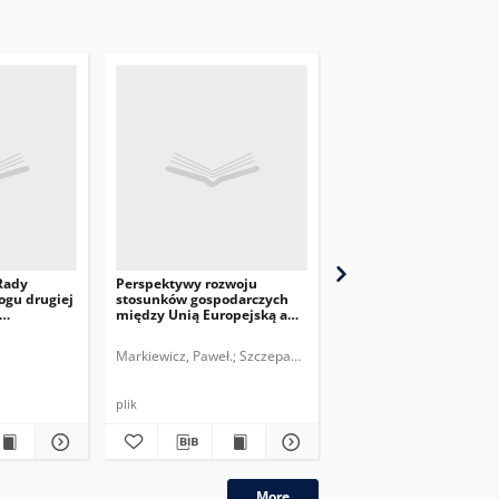
Rady
Perspektywy rozwoju
Rola przewodnicząceg
ogu drugiej
stosunków gospodarczych
Europejskiejw stosunk
między Unią Europejską a
zewnętrznych UE
Stanami Zjednoczonymi
Markiewicz, Paweł.
Szczepanik, Melchior.
Krystyniak, Małgorzata.
plik
plik
More