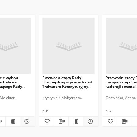
cje wyboru
Przewodniczący Rady
Przewodniczący 
ichela na
Europejskiej w pracach nad
Europejskiej u pr
zącego Rady
Traktatem Konstytucyjnym
kadencji : ocena i
j
UE
perspektywy
Melchior.
Krystyniak, Małgorzata.
Gostyńska, Agata.
plik
plik