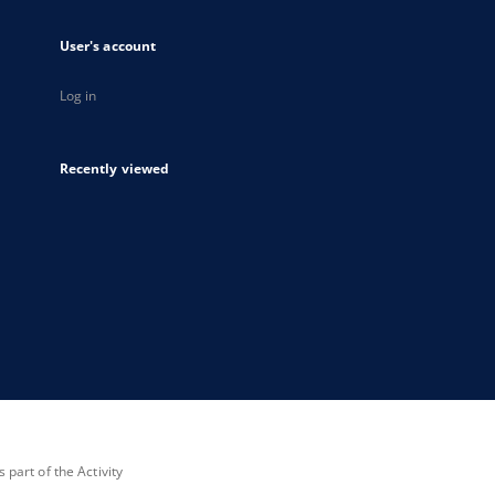
User's account
Log in
Recently viewed
part of the Activity