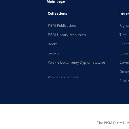
Main page
Collections
Inde
PISM Publications
Right
PISM Library resources
Title
Books
Creat
Serials
Subje
Polskie Dokumenty Dyplomatyczne
Cove
...
Descr
View all collections
Publi
The PISM Digital Li