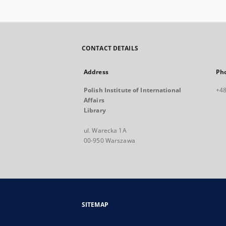
CONTACT DETAILS
Address
Ph
Polish Institute of International
+48
Affairs
Library
ul. Warecka 1A
00-950 Warszawa
SITEMAP