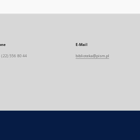
one
E-Mail
 (22) 556 80 44
biblioteka@pism.pl